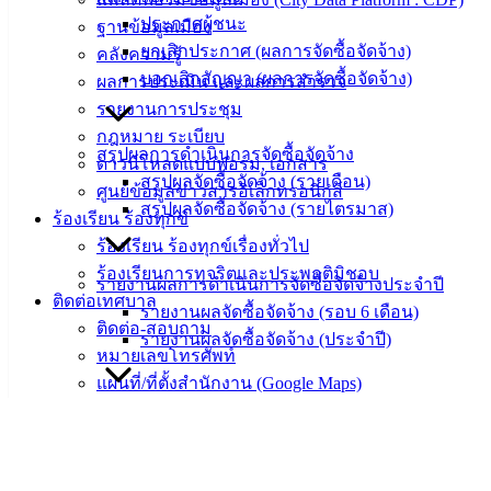
ประกาศผู้ชนะ
เทศบาล
ฐานข้อมูลเมือง
ยกเลิกประกาศ (ผลการจัดซื้อจัดจ้าง)
คลังความรู้
บอกเลิกสัญญา (ผลการจัดซื้อจัดจ้าง)
ผลการประเมิน และผลการสำรวจ
สายตรง
รายงานการประชุม
นายก
กฎหมาย ระเบียบ
ประวัติ
สรุปผลการดำเนินการจัดซื้อจัดจ้าง
ดาวน์โหลดแบบฟอร์ม, เอกสาร
เทศบาล
สรุปผลจัดซื้อจัดจ้าง (รายเดือน)
ศูนย์ข้อมูลข่าวสารอิเล็กทรอนิกส์
ผู้บริหาร
สรุปผลจัดซื้อจัดจ้าง (รายไตรมาส)
ร้องเรียน ร้องทุกข์
และ
ร้องเรียน ร้องทุกข์เรื่องทั่วไป
หัวหน้า
ร้องเรียนการทุจริตและประพฤติมิชอบ
ส่วน
รายงานผลการดำเนินการจัดซื้อจัดจ้างประจำปี
ติดต่อเทศบาล
ราชการ
รายงานผลจัดซื้อจัดจ้าง (รอบ 6 เดือน)
ติดต่อ-สอบถาม
สภา
รายงานผลจัดซื้อจัดจ้าง (ประจำปี)
หมายเลขโทรศัพท์
เทศบาล
แผนที่/ที่ตั้งสำนักงาน (Google Maps)
สงวนลิขสิทธิ์ © 2563 เทศบาลเมืองอ่างศิลา จังหวัดชลบุรี |
แผนที่
แผนการซ่อมบำรุงพัสดุ
angsilacity.go.th | Powered by
Buuscript
‹
›
×
บริการและคลังข้อมูล