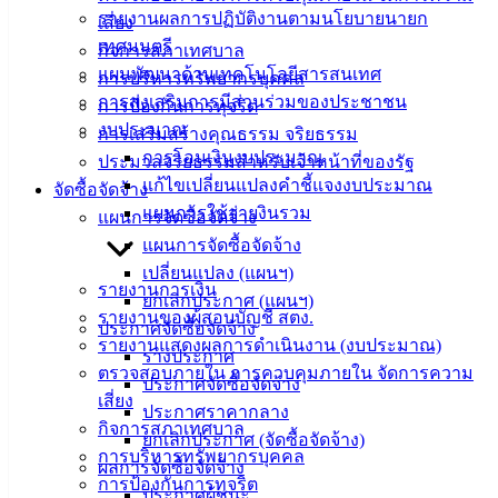
รายงานผลการปฏิบัติงานตามนโยบายนายก
เสี่ยง
ที่ตั้ง :
เทศมนตรี
กิจการสภาเทศบาล
สำนักงาน
แผนพัฒนาด้านเทคโนโลยีสารสนเทศ
การบริหารทรัพยากรบุคคล
เทศบาลเมือง
การส่งเสริมการมีส่วนร่วมของประชาชน
การป้องกันการทุจริต
อ่างศิลา 90/338
งบประมาณ
การเสริมสร้างคุณธรรม จริยธรรม
ม.3 ต.เสม็ด
การโอนเงินงบประมาณ
ประมวลจริยธรรมสำหรับเจ้าหน้าที่ของรัฐ
อ.เมือง จ.ชลบุรี
แก้ไขเปลี่ยนแปลงคำชี้แจงงบประมาณ
จัดซื้อจัดจ้าง
20000
แผนการใช้จ่ายงินรวม
แผนการจัดซื้อจัดจ้าง
ติดต่อ :
038-
แผนการจัดซื้อจัดจ้าง
142-100-104
เปลี่ยนแปลง (แผนฯ)
รายงานการเงิน
ยกเลิกประกาศ (แผนฯ)
บริการ
รายงานของผู้สอบบัญชี สตง.
ประกาศจัดซื้อจัดจ้าง
รายงานแสดงผลการดำเนินงาน (งบประมาณ)
ประชาชน
ร่างประกาศ
ตรวจสอบภายใน การควบคุมภายใน จัดการความ
ประกาศจัดซื้อจัดจ้าง
เสี่ยง
ประกาศราคากลาง
ดาวน์โหลด
กิจการสภาเทศบาล
ยกเลิกประกาศ (จัดซื้อจัดจ้าง)
แบบ
การบริหารทรัพยากรบุคคล
ผลการจัดซื้อจัดจ้าง
ฟอร์ม,
การป้องกันการทุจริต
ประกาศผู้ชนะ
เอกสาร