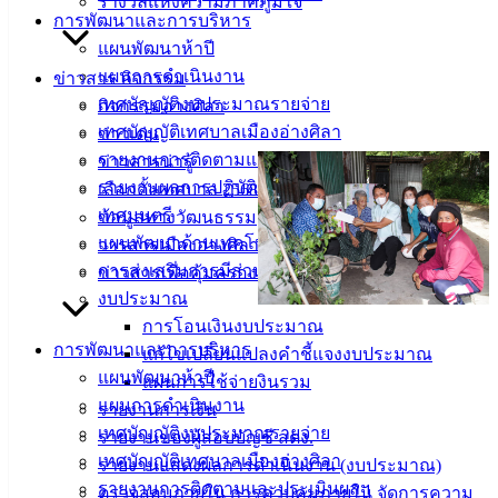
รางวัลแห่งความภาคภูมิใจ
สวัสดิการผู้ด้อยโอกาส ผู้พิการ ผู้ป่วยติดเตียงฯ เทศบาลเมืองอ่าง
การพัฒนาและการบริหาร
ศิลา บัญชีเลขที่ 376-0-44684-1
แผนพัฒนาห้าปี
แผนการดำเนินงาน
ข่าวสาร กิจกรรม
เผยแพร่โดย : งานบริการและเผยแพร่วิชาการ กองยุทธศาสตร์
เทศบัญญัติงบประมาณรายจ่าย
กิจกรรมอ่างศิลา
และงบประมาณ เทศบาลเมืองอ่างศิลา
เทศบัญญัติเทศบาลเมืองอ่างศิลา
ข่าวเด่น
รายงานการติดตามและประเมินผลฯ
ข่าวสารน่ารู้
รายงานผลการปฏิบัติงานตามนโยบายนายก
เลือกตั้งเทศบาล 2568
เทศมนตรี
ข้อมูลทางวัฒนธรรม
แผนพัฒนาด้านเทคโนโลยีสารสนเทศ
วารสารเมืองอ่างศิลา
การส่งเสริมการมีส่วนร่วมของประชาชน
ข่าวสารเพื่อคุ้มครองผู้บริโภค
งบประมาณ
การโอนเงินงบประมาณ
การพัฒนาและการบริหาร
แก้ไขเปลี่ยนแปลงคำชี้แจงงบประมาณ
แผนพัฒนาห้าปี
เทศบาล
แผนการใช้จ่ายงินรวม
แผนการดำเนินงาน
รายงานการเงิน
เมืองอ่าง
เทศบัญญัติงบประมาณรายจ่าย
รายงานของผู้สอบบัญชี สตง.
เทศบัญญัติเทศบาลเมืองอ่างศิลา
รายงานแสดงผลการดำเนินงาน (งบประมาณ)
ศิลา
รายงานการติดตามและประเมินผลฯ
ตรวจสอบภายใน การควบคุมภายใน จัดการความ