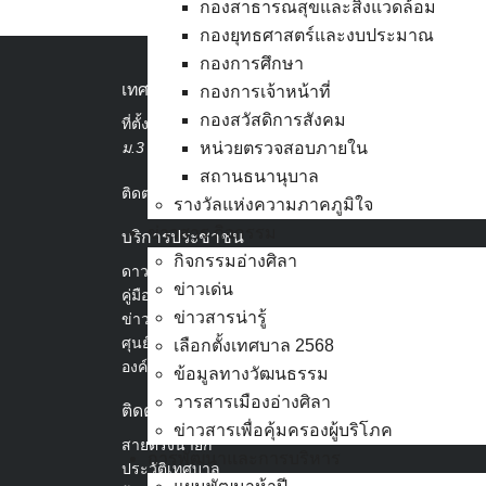
กองสาธารณสุขและสิ่งแวดล้อม
กองยุทธศาสตร์และงบประมาณ
กองการศึกษา
เทศบาลเมืองอ่างศิลา
กองการเจ้าหน้าที่
กองสวัสดิการสังคม
ที่ตั้ง :
สำนักงานเทศบาลเมืองอ่างศิลา 90/338
ม.3 ต.เสม็ด อ.เมือง จ.ชลบุรี 20000
หน่วยตรวจสอบภายใน
สถานธนานุบาล
ติดต่อ :
038-142-100-104
รางวัลแห่งความภาคภูมิใจ
ข่าวสาร กิจกรรม
บริการประชาชน
กิจกรรมอ่างศิลา
ดาวน์โหลดแบบฟอร์ม, เอกสาร
ข่าวเด่น
คู่มือสำหรับประชาชน/คู่มือการปฏิบัติงาน
ข่าวสารน่ารู้
ข่าวสารน่ารู้
ศุนย์ข้อมูลข่าวสารอิเล็กทรอนิกส์
เลือกตั้งเทศบาล 2568
องค์ความรู้ (Knowledge Management)
ข้อมูลทางวัฒนธรรม
วารสารเมืองอ่างศิลา
ติดต่อเทศบาล
ข่าวสารเพื่อคุ้มครองผู้บริโภค
สายตรงนายก
การพัฒนาและการบริหาร
ประวัติเทศบาล