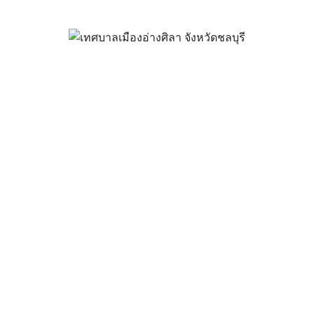
ลือกตั้งสมาชิกสภาเทศบาลเมืองอ
เมืองอ่างศิลา
กุมภาพันธ์ 19, 2021
vichakarn
ข่าวสารน่ารู้
น์โหลดเอกสารเพิ่มเติมได้ที่นี่ >>
MX-M464N_20210219_175451