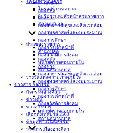
โครงสร้างองค์กร
สแกน QR Code หรือคลิ๊กลิงก์เพื่อเลือกรับชม >
สื่อ
สำนักปลัด
โครงสร้างเทศบาล
ประชาสัมพันธ์ อปท.ดีเด่น ปี 64 – Google ไดรฟ์
กองคลัง
ผู้บริหารและหัวหน้าส่วนราชการ
กองช่าง
สภาเทศบาล
กองสาธารณสุขและสิ่งแวดล้อม
กองยุทธศาสตร์และงบประมาณ
เทศบาล
กองการศึกษา
ส่วนของราชการ
กองการเจ้าหน้าที่
เมืองอ่าง
สำนักปลัด
กองสวัสดิการสังคม
กองคลัง
ศิลา
หน่วยตรวจสอบภายใน
กองช่าง
สถานธนานุบาล
กองสาธารณสุขและสิ่งแวดล้อม
รางวัลแห่งความภาคภูมิใจ
ที่ตั้ง :
กองยุทธศาสตร์และงบประมาณ
ข่าวสาร กิจกรรม
สำนักงาน
กองการศึกษา
กิจกรรมอ่างศิลา
เทศบาลเมือง
กองการเจ้าหน้าที่
ข่าวเด่น
อ่างศิลา 90/338
กองสวัสดิการสังคม
ข่าวสารน่ารู้
ม.3 ต.เสม็ด
หน่วยตรวจสอบภายใน
เลือกตั้งเทศบาล 2568
อ.เมือง จ.ชลบุรี
สถานธนานุบาล
20000
ข้อมูลทางวัฒนธรรม
วารสารเมืองอ่างศิลา
ติดต่อ :
038-