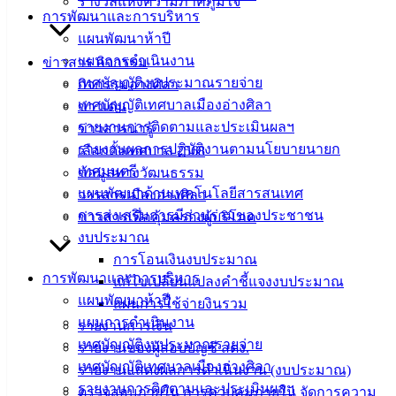
รางวัลแห่งความภาคภูมิใจ
การพัฒนาและการบริหาร
ที่ตั้ง :
แผนพัฒนาห้าปี
สำนักงาน
แผนการดำเนินงาน
ข่าวสาร กิจกรรม
เทศบาลเมือง
เทศบัญญัติงบประมาณรายจ่าย
กิจกรรมอ่างศิลา
อ่างศิลา 90/338
เทศบัญญัติเทศบาลเมืองอ่างศิลา
ข่าวเด่น
ม.3 ต.เสม็ด
รายงานการติดตามและประเมินผลฯ
ข่าวสารน่ารู้
อ.เมือง จ.ชลบุรี
รายงานผลการปฏิบัติงานตามนโยบายนายก
20000
เลือกตั้งเทศบาล 2568
เทศมนตรี
ข้อมูลทางวัฒนธรรม
ติดต่อ :
038-
แผนพัฒนาด้านเทคโนโลยีสารสนเทศ
วารสารเมืองอ่างศิลา
142-100-104
การส่งเสริมการมีส่วนร่วมของประชาชน
ข่าวสารเพื่อคุ้มครองผู้บริโภค
งบประมาณ
บริการ
การโอนเงินงบประมาณ
ประชาชน
การพัฒนาและการบริหาร
แก้ไขเปลี่ยนแปลงคำชี้แจงงบประมาณ
แผนพัฒนาห้าปี
แผนการใช้จ่ายงินรวม
แผนการดำเนินงาน
ดาวน์โหลด
รายงานการเงิน
เทศบัญญัติงบประมาณรายจ่าย
แบบ
รายงานของผู้สอบบัญชี สตง.
เทศบัญญัติเทศบาลเมืองอ่างศิลา
ฟอร์ม,
รายงานแสดงผลการดำเนินงาน (งบประมาณ)
รายงานการติดตามและประเมินผลฯ
เอกสาร
ตรวจสอบภายใน การควบคุมภายใน จัดการความ