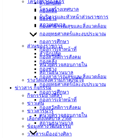
ประพฤติมิชอบผ่านทางเว็บไซต์เทศบาลเมืองอ่างศิลา เพื่อเพิ่ม
โครงสร้างองค์กร
สำนักปลัด
ความสะดวกในการร้องเรียน และเป็นการย้ำเตือนบุคลากรให้
โครงสร้างเทศบาล
กองคลัง
ความสำคัญในประเด็นความโปร่งใส ซื้อสัตย์ สุจริต ในการ
ผู้บริหารและหัวหน้าส่วนราชการ
กองช่าง
ปฏิบัติหน้าที่
สภาเทศบาล
กองสาธารณสุขและสิ่งแวดล้อม
กองยุทธศาสตร์และงบประมาณ
นอกจากนี้ นายกเทศมนตรีเมืองอ่างศิลา ยังได้ติดตามความคืบ
กองการศึกษา
หน้าการดำเนินงาน รวมถึงปัญหาอุปสรรคในการปฏิบัติงาน
ส่วนของราชการ
กองการเจ้าหน้าที่
ตามโครงการหรือกิจกรรมต่างๆของทุกส่วนราชการนำไป
สำนักปลัด
กองสวัสดิการสังคม
ปรับปรุงพัฒนาการดำเนินงานให้มีประสิทธิภาพมากยิ่งขึ้น
กองคลัง
หน่วยตรวจสอบภายใน
กองช่าง
สถานธนานุบาล
กองสาธารณสุขและสิ่งแวดล้อม
รางวัลแห่งความภาคภูมิใจ
กองยุทธศาสตร์และงบประมาณ
ข่าวสาร กิจกรรม
กองการศึกษา
กิจกรรมอ่างศิลา
กองการเจ้าหน้าที่
ข่าวเด่น
กองสวัสดิการสังคม
ข่าวสารน่ารู้
หน่วยตรวจสอบภายใน
เลือกตั้งเทศบาล 2568
สถานธนานุบาล
ข้อมูลทางวัฒนธรรม
วารสารเมืองอ่างศิลา