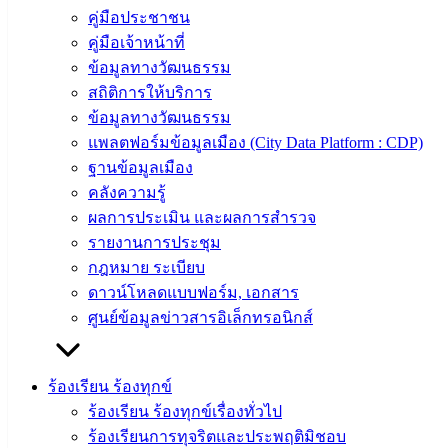
คู่มือประชาชน
ประวัติ
คู่มือเจ้าหน้าที่
เทศบาล
ข้อมูลทางวัฒนธรรม
ผู้บริหาร
สถิติการให้บริการ
และ
ข้อมูลทางวัฒนธรรม
หัวหน้า
แพลตฟอร์มข้อมูลเมือง (City Data Platform : CDP)
ส่วน
ฐานข้อมูลเมือง
ราชการ
คลังความรู้
สภา
ผลการประเมิน และผลการสำรวจ
เทศบาล
รายงานการประชุม
สงวนลิขสิทธิ์ © 2563 เทศบาลเมืองอ่างศิลา จังหวัดชลบุรี |
กฎหมาย ระเบียบ
angsilacity.go.th | Powered by
Buuscript
ดาวน์โหลดแบบฟอร์ม, เอกสาร
ศูนย์ข้อมูลข่าวสารอิเล็กทรอนิกส์
‹
›
×
‹
›
×
ร้องเรียน ร้องทุกข์
ร้องเรียน ร้องทุกข์เรื่องทั่วไป
ร้องเรียนการทุจริตและประพฤติมิชอบ