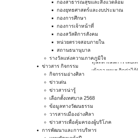
กองสาธารณสุขและสิ่งแวดล้อม
ด้อยโอกาส ผู้พิการ ผู
กองยุทธศาสตร์และงบประมาณ
คุณขจร บำรุงจิต (เส
กองการศึกษา
น้ำใจสมทบกองทุนสวัสดิ
กองการเจ้าหน้าที่
กองทุนฯได้ดำเนินการน
กองสวัสดิการสังคม
เตียง และผู้ยากไร้ ใน
หน่วยตรวจสอบภายใน
สถานธนานุบาล
สำหรับกองทุนสวัสดิการ
รางวัลแห่งความภาคภูมิใจ
ทุนที่ดำเนินการโดยเ
ข่าวสาร กิจกรรม
เข้ากองทุนฯ ติดต่อได
กิจกรรมอ่างศิลา
บัญชีธนาคารกรุงไทย ชื
ข่าวเด่น
บัญชีเลขที่ 376-0-44
ข่าวสารน่ารู้
เลือกตั้งเทศบาล 2568
เผยแพร่โดย : งานบร
ข้อมูลทางวัฒนธรรม
คนที่เข้าถึง0จำนวนก
วารสารเมืองอ่างศิลา
ข่าวสารเพื่อคุ้มครองผู้บริโภค
การพัฒนาและการบริหาร