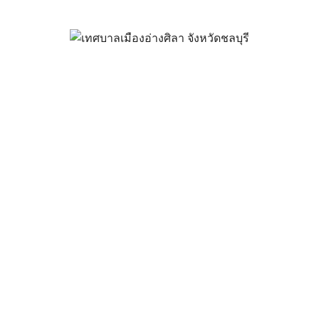
 ไม่ทิ้งกัน” ภาคเอกชนร่วมแบ่งป
ู้พิการ ผู้ป่วยติดเตียง และผู้ยาก
ศิลา
เมษายน 25, 2022
vichakarn
กิจกรรมอ่างศิลา
ไม่ทิ้งกัน” ภาคเอกชนร่วมแบ่งปันน้ำใจสนับสนุนกองทุนสวัสดิการผู้ด
ากไร้ ในเขตเทศบาลเมืองอ่างศิลา
65 นายวินัย พ้นภัยพาล นายกเทศมนตรีเมืองอ่างศิลา ในฐานะประธา