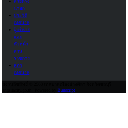
สายตรง
นายก
ประวัติ
เทศบาล
ผู้บริหาร
และ
หัวหน้า
ส่วน
ราชการ
สภา
เทศบาล
สงวนลิขสิทธิ์ © 2563 เทศบาลเมืองอ่างศิลา จังหวัดชลบุรี |
angsilacity.go.th | Powered by
Buuscript