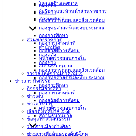
โครงสร้างเทศบาล
บางแสน ประจำปี พ.ศ.2565 ณ บริเวณชายหาดบางแสน เพื่อ
กองคลัง
ผู้บริหารและหัวหน้าส่วนราชการ
อนุรักษ์และส่งเสริมประเพณีท้องถิ่นให้คงอยู่สืบไปโดยได้เข้า
กองช่าง
สภาเทศบาล
ร่วมพิธีทำบุญตักบาตร / สรงน้ำปิดทองพระพุทธรูป / กวนขนม /
กองสาธารณสุขและสิ่งแวดล้อม
เยี่ยมชมพระทรายจากหน่วยงานต่างๆ พร้อมนำเสนอพระทราย
กองยุทธศาสตร์และงบประมาณ
จากเทศบาลเมืองอ่างศิลาแก่คณะกรรมการ / ร่วมการแข่งขัน
กองการศึกษา
ส่วนของราชการ
กีฬาพื้นบ้าน (การแข่งขันชักเย่อ)
กองการเจ้าหน้าที่
สำนักปลัด
กองสวัสดิการสังคม
กองคลัง
หน่วยตรวจสอบภายใน
กองช่าง
สถานธนานุบาล
กองสาธารณสุขและสิ่งแวดล้อม
รางวัลแห่งความภาคภูมิใจ
กองยุทธศาสตร์และงบประมาณ
ข่าวสาร กิจกรรม
กองการศึกษา
กิจกรรมอ่างศิลา
กองการเจ้าหน้าที่
ข่าวเด่น
กองสวัสดิการสังคม
ข่าวสารน่ารู้
หน่วยตรวจสอบภายใน
เลือกตั้งเทศบาล 2568
สถานธนานุบาล
ข้อมูลทางวัฒนธรรม
วารสารเมืองอ่างศิลา
ข่าวสารเพื่อคุ้มครองผู้บริโภค