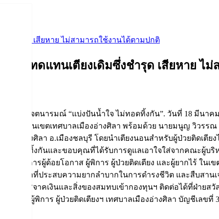
ิมซึ่งชำรุด เสียหาย ไม่สามารถใช้งานได้ตามปกติ
เพื่อใช้ทดแทนเตียงเดิมซึ่งชำรุด เสียหาย ไ
อ่างศิลา
ตียง สืบสานเจตนารมณ์ “แบ่งปันน้ำใจ ไม่ทอดทิ้งกัน”. วันที่ 18 ม
ะผู้ยากไร้ ในเขตเทศบาลเมืองอ่างศิลา พร้อมด้วย นายมนูญ วิวรรณ ปลั
อย 2 ต.อ่างศิลา อ.เมืองชลบุรี โดยนำเตียงนอนสำหรับผู้ป่วยติดเตีย
จที่ไม่ทอดทิ้งกันและขอบคุณที่ได้รับการดูแลเอาใจใส่จากคณะผู้บร
สดิการผู้ด้อยโอกาส ผู้พิการ ผู้ป่วยติดเตียง และผู้ยากไร้ ในเขตเ
มืองอ่างศิลาที่ประสบความยากลำบากในการดำรงชีวิต และสืบสานเ
ันน้ำใจบริจาคเงินและสิ่งของสมทบเข้ากองทุนฯ ติดต่อได้ที่ฝ่ายสวั
อยโอกาส ผู้พิการ ผู้ป่วยติดเตียงฯ เทศบาลเมืองอ่างศิลา บัญชีเลข