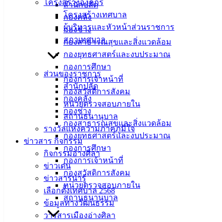
โครงสร้างองค์กร
สำนักปลัด
บุคลากรของเทศบาลเมืองอ่างศิลา (บางส่วน) ได้ติดเชื้อไวรัส
โครงสร้างเทศบาล
กองคลัง
โคโรนา 2019 หรือโควิด-19 และบางส่วนเป็นผู้สัมผัสเสี่ยงสูง
ผู้บริหารและหัวหน้าส่วนราชการ
กองช่าง
เทศบาลเมืองอ่างศิลา จึงกำหนดให้มีการปฏิบัติงานนอกสถานที่
สภาเทศบาล
กองสาธารณสุขและสิ่งแวดล้อม
ตั้ง (Work from home) ของพนักงานเทศบาล ตั้งแต่วันที่ 9 -13
กองยุทธศาสตร์และงบประมาณ
มีนาคม 2565 และจะเปิดให้บริการปกติในวันที่ 14 มีนาคม 2565
กองการศึกษา
หากมีเรื่องจำเป็นเร่งด่วน สามารถติดต่อได้ที่เบอร์ 094-848-9999
ส่วนของราชการ
กองการเจ้าหน้าที่
ผู้อำนวยการกองสาธารณสุขและสิ่งแวดล้อม
สำนักปลัด
กองสวัสดิการสังคม
กองคลัง
หน่วยตรวจสอบภายใน
กองช่าง
สถานธนานุบาล
กองสาธารณสุขและสิ่งแวดล้อม
รางวัลแห่งความภาคภูมิใจ
เทศบาล
กองยุทธศาสตร์และงบประมาณ
ข่าวสาร กิจกรรม
กองการศึกษา
เมืองอ่าง
กิจกรรมอ่างศิลา
กองการเจ้าหน้าที่
ข่าวเด่น
ศิลา
กองสวัสดิการสังคม
ข่าวสารน่ารู้
หน่วยตรวจสอบภายใน
เลือกตั้งเทศบาล 2568
สถานธนานุบาล
ที่ตั้ง :
ข้อมูลทางวัฒนธรรม
สำนักงาน
วารสารเมืองอ่างศิลา