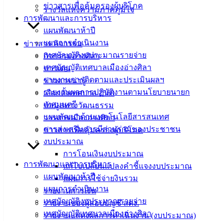
เทศบาลเมือง
ข่าวสารเพื่อคุ้มครองผู้บริโภค
รางวัลแห่งความภาคภูมิใจ
อ่างศิลา 90/338
การพัฒนาและการบริหาร
ม.3 ต.เสม็ด
แผนพัฒนาห้าปี
อ.เมือง จ.ชลบุรี
แผนการดำเนินงาน
ข่าวสาร กิจกรรม
20000
เทศบัญญัติงบประมาณรายจ่าย
กิจกรรมอ่างศิลา
เทศบัญญัติเทศบาลเมืองอ่างศิลา
ติดต่อ :
038-
ข่าวเด่น
142-100-104
รายงานการติดตามและประเมินผลฯ
ข่าวสารน่ารู้
รายงานผลการปฏิบัติงานตามนโยบายนายก
เลือกตั้งเทศบาล 2568
บริการ
เทศมนตรี
ข้อมูลทางวัฒนธรรม
แผนพัฒนาด้านเทคโนโลยีสารสนเทศ
วารสารเมืองอ่างศิลา
ประชาชน
การส่งเสริมการมีส่วนร่วมของประชาชน
ข่าวสารเพื่อคุ้มครองผู้บริโภค
งบประมาณ
ดาวน์โหลด
การโอนเงินงบประมาณ
แบบ
การพัฒนาและการบริหาร
แก้ไขเปลี่ยนแปลงคำชี้แจงงบประมาณ
ฟอร์ม,
แผนพัฒนาห้าปี
แผนการใช้จ่ายงินรวม
เอกสาร
แผนการดำเนินงาน
รายงานการเงิน
คู่มือ
เทศบัญญัติงบประมาณรายจ่าย
รายงานของผู้สอบบัญชี สตง.
สำหรับ
เทศบัญญัติเทศบาลเมืองอ่างศิลา
รายงานแสดงผลการดำเนินงาน (งบประมาณ)
ประชาชน/