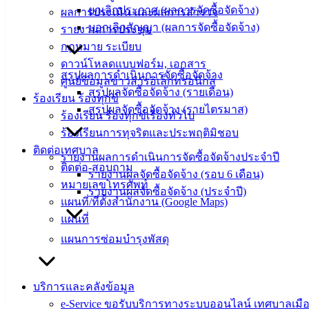
งาน
ยกเลิกประกาศ (ผลการจัดซื้อจัดจ้าง)
ผลการประเมิน และผลการสำรวจ
ข่าวสาร
บอกเลิกสัญญา (ผลการจัดซื้อจัดจ้าง)
รายงานการประชุม
น่ารู้
กฎหมาย ระเบียบ
ศุนย์
ดาวน์โหลดแบบฟอร์ม, เอกสาร
ข้อมูล
สรุปผลการดำเนินการจัดซื้อจัดจ้าง
ศูนย์ข้อมูลข่าวสารอิเล็กทรอนิกส์
ข่าวสาร
สรุปผลจัดซื้อจัดจ้าง (รายเดือน)
ร้องเรียน ร้องทุกข์
อิเล็กทรอนิกส์
สรุปผลจัดซื้อจัดจ้าง (รายไตรมาส)
ร้องเรียน ร้องทุกข์เรื่องทั่วไป
องค์
ร้องเรียนการทุจริตและประพฤติมิชอบ
ความรู้
ติดต่อเทศบาล
(Knowledge
รายงานผลการดำเนินการจัดซื้อจัดจ้างประจำปี
ติดต่อ-สอบถาม
Management)
รายงานผลจัดซื้อจัดจ้าง (รอบ 6 เดือน)
หมายเลขโทรศัพท์
รายงานผลจัดซื้อจัดจ้าง (ประจำปี)
ติดต่อ
แผนที่/ที่ตั้งสำนักงาน (Google Maps)
แผนที่
เทศบาล
แผนการซ่อมบำรุงพัสดุ
สายตรง
นายก
บริการและคลังข้อมูล
ประวัติ
e-Service ขอรับบริการทางระบบออนไลน์ เทศบาลเมือ