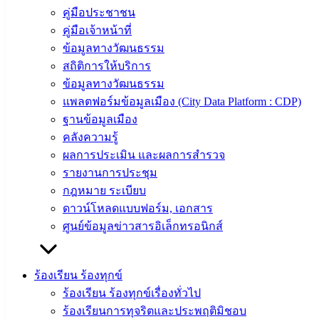
เทศบาล
คู่มือประชาชน
ผู้บริหาร
คู่มือเจ้าหน้าที่
และ
ข้อมูลทางวัฒนธรรม
หัวหน้า
สถิติการให้บริการ
ส่วน
ข้อมูลทางวัฒนธรรม
ราชการ
แพลตฟอร์มข้อมูลเมือง (City Data Platform : CDP)
สภา
ฐานข้อมูลเมือง
เทศบาล
คลังความรู้
ผลการประเมิน และผลการสำรวจ
สงวนลิขสิทธิ์ © 2563 เทศบาลเมืองอ่างศิลา จังหวัดชลบุรี |
รายงานการประชุม
angsilacity.go.th | Powered by
Buuscript
กฎหมาย ระเบียบ
‹
›
×
ดาวน์โหลดแบบฟอร์ม, เอกสาร
ศูนย์ข้อมูลข่าวสารอิเล็กทรอนิกส์
‹
›
×
ร้องเรียน ร้องทุกข์
ร้องเรียน ร้องทุกข์เรื่องทั่วไป
ร้องเรียนการทุจริตและประพฤติมิชอบ