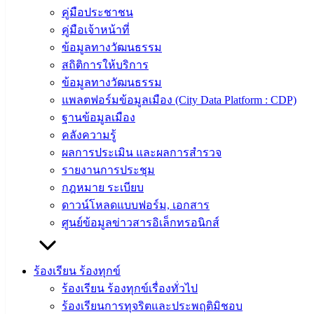
สงวนลิขสิทธิ์ © 2563 เทศบาลเมืองอ่างศิลา จังหวัดชลบุรี |
คู่มือประชาชน
angsilacity.go.th | Powered by
Buuscript
คู่มือเจ้าหน้าที่
‹
›
×
ข้อมูลทางวัฒนธรรม
สถิติการให้บริการ
‹
›
×
ข้อมูลทางวัฒนธรรม
แพลตฟอร์มข้อมูลเมือง (City Data Platform : CDP)
ฐานข้อมูลเมือง
คลังความรู้
ผลการประเมิน และผลการสำรวจ
รายงานการประชุม
กฎหมาย ระเบียบ
ดาวน์โหลดแบบฟอร์ม, เอกสาร
ศูนย์ข้อมูลข่าวสารอิเล็กทรอนิกส์
ร้องเรียน ร้องทุกข์
ร้องเรียน ร้องทุกข์เรื่องทั่วไป
ร้องเรียนการทุจริตและประพฤติมิชอบ