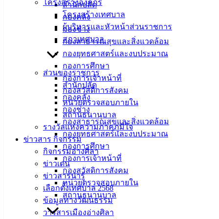
โครงสร้างองค์กร
เทคนิคการเเปรรูปอาหารทะเลพื้นบ้านของชุมชนสู่การยกระดับ
สำนักปลัด
โครงสร้างเทศบาล
มาตรฐานผลิตภัณฑ์อาหารแปรรูป โดยมุ่งเน้นการเพิ่มมูลค่า
กองคลัง
ผู้บริหารและหัวหน้าส่วนราชการ
หอยนางรมขนาดเล็กที่เป็นผลผลิตทางด้านการเกษตรสู่การเป็น
กองช่าง
สภาเทศบาล
สินค้าของตำบลอ่างศิลา ณ ห้องประชุมสถาบันวิทยาศาสตร์ทาง
กองสาธารณสุขและสิ่งแวดล้อม
ทะเล มหาวิทยาลัยบูรพา
กองยุทธศาสตร์และงบประมาณ
กองการศึกษา
ส่วนของราชการ
กองการเจ้าหน้าที่
สำนักปลัด
กองสวัสดิการสังคม
กองคลัง
หน่วยตรวจสอบภายใน
กองช่าง
สถานธนานุบาล
กองสาธารณสุขและสิ่งแวดล้อม
รางวัลแห่งความภาคภูมิใจ
กองยุทธศาสตร์และงบประมาณ
ข่าวสาร กิจกรรม
กองการศึกษา
กิจกรรมอ่างศิลา
กองการเจ้าหน้าที่
ข่าวเด่น
กองสวัสดิการสังคม
ข่าวสารน่ารู้
หน่วยตรวจสอบภายใน
เลือกตั้งเทศบาล 2568
สถานธนานุบาล
ข้อมูลทางวัฒนธรรม
วารสารเมืองอ่างศิลา