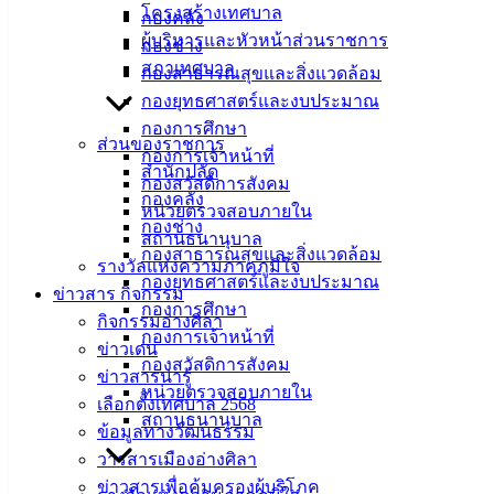
โครงสร้างเทศบาล
กองคลัง
MX-M464N_20211105_162533
ดาวน์โหลด
ผู้บริหารและหัวหน้าส่วนราชการ
กองช่าง
สภาเทศบาล
กองสาธารณสุขและสิ่งแวดล้อม
กองยุทธศาสตร์และงบประมาณ
กองการศึกษา
เทศบาล
ส่วนของราชการ
กองการเจ้าหน้าที่
สำนักปลัด
เมืองอ่าง
กองสวัสดิการสังคม
กองคลัง
หน่วยตรวจสอบภายใน
ศิลา
กองช่าง
สถานธนานุบาล
กองสาธารณสุขและสิ่งแวดล้อม
รางวัลแห่งความภาคภูมิใจ
ที่ตั้ง :
กองยุทธศาสตร์และงบประมาณ
ข่าวสาร กิจกรรม
สำนักงาน
กองการศึกษา
กิจกรรมอ่างศิลา
เทศบาลเมือง
กองการเจ้าหน้าที่
ข่าวเด่น
อ่างศิลา 90/338
กองสวัสดิการสังคม
ข่าวสารน่ารู้
ม.3 ต.เสม็ด
หน่วยตรวจสอบภายใน
เลือกตั้งเทศบาล 2568
อ.เมือง จ.ชลบุรี
สถานธนานุบาล
ข้อมูลทางวัฒนธรรม
20000
วารสารเมืองอ่างศิลา
ติดต่อ :
038-
ข่าวสารเพื่อคุ้มครองผู้บริโภค