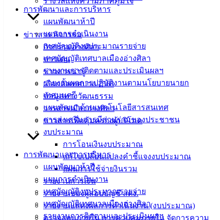
รางวัลแห่งความภาคภูมิใจ
142-100-104
การพัฒนาและการบริหาร
แผนพัฒนาห้าปี
บริการ
แผนการดำเนินงาน
ข่าวสาร กิจกรรม
ประชาชน
เทศบัญญัติงบประมาณรายจ่าย
กิจกรรมอ่างศิลา
เทศบัญญัติเทศบาลเมืองอ่างศิลา
ข่าวเด่น
รายงานการติดตามและประเมินผลฯ
ข่าวสารน่ารู้
ดาวน์โหลด
รายงานผลการปฏิบัติงานตามนโยบายนายก
เลือกตั้งเทศบาล 2568
แบบ
เทศมนตรี
ข้อมูลทางวัฒนธรรม
ฟอร์ม,
แผนพัฒนาด้านเทคโนโลยีสารสนเทศ
วารสารเมืองอ่างศิลา
เอกสาร
การส่งเสริมการมีส่วนร่วมของประชาชน
ข่าวสารเพื่อคุ้มครองผู้บริโภค
คู่มือ
งบประมาณ
สำหรับ
การโอนเงินงบประมาณ
ประชาชน/
การพัฒนาและการบริหาร
แก้ไขเปลี่ยนแปลงคำชี้แจงงบประมาณ
คู่มือการ
แผนพัฒนาห้าปี
แผนการใช้จ่ายงินรวม
ปฏิบัติ
แผนการดำเนินงาน
รายงานการเงิน
งาน
เทศบัญญัติงบประมาณรายจ่าย
รายงานของผู้สอบบัญชี สตง.
ข่าวสาร
เทศบัญญัติเทศบาลเมืองอ่างศิลา
รายงานแสดงผลการดำเนินงาน (งบประมาณ)
น่ารู้
รายงานการติดตามและประเมินผลฯ
ตรวจสอบภายใน การควบคุมภายใน จัดการความ