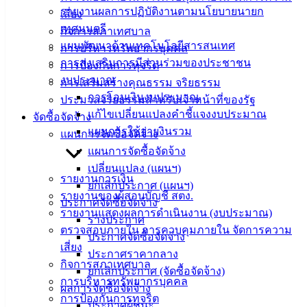
ศุนย์
รายงานผลการปฏิบัติงานตามนโยบายนายก
เสี่ยง
ข้อมูล
เทศมนตรี
กิจการสภาเทศบาล
ข่าวสาร
แผนพัฒนาด้านเทคโนโลยีสารสนเทศ
การบริหารทรัพยากรบุคคล
อิเล็กทรอนิกส์
การส่งเสริมการมีส่วนร่วมของประชาชน
การป้องกันการทุจริต
องค์
งบประมาณ
การเสริมสร้างคุณธรรม จริยธรรม
ความรู้
การโอนเงินงบประมาณ
ประมวลจริยธรรมสำหรับเจ้าหน้าที่ของรัฐ
(Knowledge
Management)
แก้ไขเปลี่ยนแปลงคำชี้แจงงบประมาณ
จัดซื้อจัดจ้าง
แผนการใช้จ่ายงินรวม
แผนการจัดซื้อจัดจ้าง
ติดต่อ
แผนการจัดซื้อจัดจ้าง
เปลี่ยนแปลง (แผนฯ)
เทศบาล
รายงานการเงิน
ยกเลิกประกาศ (แผนฯ)
รายงานของผู้สอบบัญชี สตง.
ประกาศจัดซื้อจัดจ้าง
สายตรง
รายงานแสดงผลการดำเนินงาน (งบประมาณ)
ร่างประกาศ
นายก
ตรวจสอบภายใน การควบคุมภายใน จัดการความ
ประกาศจัดซื้อจัดจ้าง
ประวัติ
เสี่ยง
ประกาศราคากลาง
เทศบาล
กิจการสภาเทศบาล
ยกเลิกประกาศ (จัดซื้อจัดจ้าง)
ผู้บริหาร
การบริหารทรัพยากรบุคคล
ผลการจัดซื้อจัดจ้าง
และ
การป้องกันการทุจริต
ประกาศผู้ชนะ