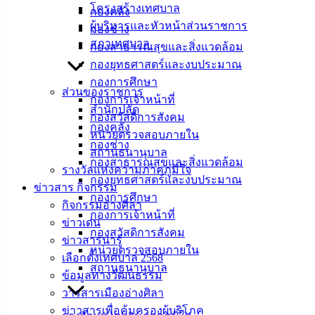
โครงสร้างเทศบาล
กองคลัง
ผู้บริหารและหัวหน้าส่วนราชการ
สำนักงานประมงจังหวัดชลบุรีได้ออกประกาศเรื่อง กำหนดห้วง
กองช่าง
สภาเทศบาล
เวลาให้ผู้ประสงค์ทำการเพาะเลี้ยงสัตว์น้ำซึ่งเป็นสาธารณสมบัติ
กองสาธารณสุขและสิ่งแวดล้อม
ของแผ่นดิน ประเภทการเพาะเลี้ยงหอยทะเล มายื่นคำขอรับใบ
กองยุทธศาสตร์และงบประมาณ
อนุญาต พ.ศ.2564 โดยได้กำหนดยื่นคำขอฯ ตั้งแต่วันที่ 10
กองการศึกษา
ส่วนของราชการ
กันยายน 2564 ถึงวันที่ 9 ตุลาคม 2564 เป็นเวลา 30 วัน ณ
กองการเจ้าหน้าที่
สำนักปลัด
สำนักงานประมง อำเภอเมืองชลบุรี
กองสวัสดิการสังคม
กองคลัง
หน่วยตรวจสอบภายใน
กองช่าง
MX-M464N_20211001_112810
ดาวน์โหลด
สถานธนานุบาล
กองสาธารณสุขและสิ่งแวดล้อม
รางวัลแห่งความภาคภูมิใจ
กองยุทธศาสตร์และงบประมาณ
เทศบาล
ข่าวสาร กิจกรรม
กองการศึกษา
กิจกรรมอ่างศิลา
เมืองอ่าง
กองการเจ้าหน้าที่
ข่าวเด่น
กองสวัสดิการสังคม
ข่าวสารน่ารู้
ศิลา
หน่วยตรวจสอบภายใน
เลือกตั้งเทศบาล 2568
สถานธนานุบาล
ข้อมูลทางวัฒนธรรม
ที่ตั้ง :
วารสารเมืองอ่างศิลา
สำนักงาน
ข่าวสารเพื่อคุ้มครองผู้บริโภค