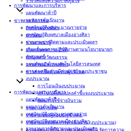
รางวัลแห่งความภาคภูมิใจ
เทศบาลเมือง
การพัฒนาและการบริหาร
อ่างศิลา 90/338
แผนพัฒนาห้าปี
ม.3 ต.เสม็ด
แผนการดำเนินงาน
ข่าวสาร กิจกรรม
อ.เมือง จ.ชลบุรี
เทศบัญญัติงบประมาณรายจ่าย
กิจกรรมอ่างศิลา
20000
เทศบัญญัติเทศบาลเมืองอ่างศิลา
ข่าวเด่น
ติดต่อ :
038-
รายงานการติดตามและประเมินผลฯ
ข่าวสารน่ารู้
142-100-104
รายงานผลการปฏิบัติงานตามนโยบายนายก
เลือกตั้งเทศบาล 2568
เทศมนตรี
ข้อมูลทางวัฒนธรรม
บริการ
แผนพัฒนาด้านเทคโนโลยีสารสนเทศ
วารสารเมืองอ่างศิลา
ประชาชน
การส่งเสริมการมีส่วนร่วมของประชาชน
ข่าวสารเพื่อคุ้มครองผู้บริโภค
งบประมาณ
การโอนเงินงบประมาณ
ดาวน์โหลด
การพัฒนาและการบริหาร
แก้ไขเปลี่ยนแปลงคำชี้แจงงบประมาณ
แบบ
แผนพัฒนาห้าปี
แผนการใช้จ่ายงินรวม
ฟอร์ม,
แผนการดำเนินงาน
รายงานการเงิน
เอกสาร
เทศบัญญัติงบประมาณรายจ่าย
รายงานของผู้สอบบัญชี สตง.
คู่มือ
เทศบัญญัติเทศบาลเมืองอ่างศิลา
รายงานแสดงผลการดำเนินงาน (งบประมาณ)
สำหรับ
รายงานการติดตามและประเมินผลฯ
ตรวจสอบภายใน การควบคุมภายใน จัดการความ
ประชาชน/