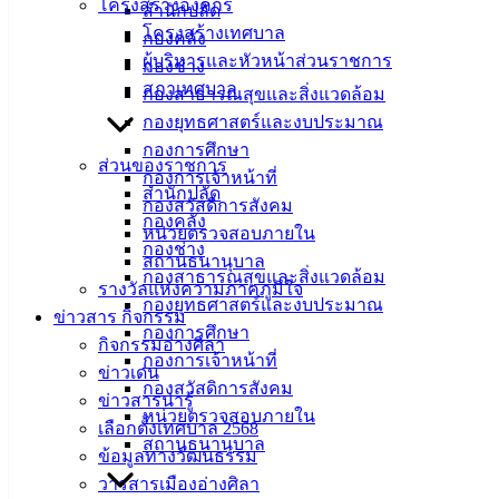
โครงสร้างองค์กร
สำนักปลัด
CM๓๐๕df ปริมาณการพิมพ์ ๒๐,๐๐๐ แผ่น
โครงสร้างเทศบาล
กองคลัง
ผู้บริหารและหัวหน้าส่วนราชการ
หมายเลขครุภัณฑ์ ๔๘๙ ๕๓ ๐๐๕๙
กองช่าง
สภาเทศบาล
กองสาธารณสุขและสิ่งแวดล้อม
จำนวน ๑ กล่อง โดยวิธีเฉพาะเจาะจง
กองยุทธศาสตร์และงบประมาณ
กองการศึกษา
ส่วนของราชการ
สิงหาคม 13, 2021
เมษายน 20, 2022
vichakarn
จัดซื้อ
กองการเจ้าหน้าที่
สำนักปลัด
จัดจ้าง
,
ประกาศผู้ชนะ
กองสวัสดิการสังคม
กองคลัง
ดาวน์โหลดเอกสารเพิ่มเติมได้ที่นี่ >>
หน่วยตรวจสอบภายใน
กองช่าง
BRN3C2AF47058F9_20210813_153618_011681-1.pdf
สถานธนานุบาล
กองสาธารณสุขและสิ่งแวดล้อม
รางวัลแห่งความภาคภูมิใจ
กองยุทธศาสตร์และงบประมาณ
ข่าวสาร กิจกรรม
เทศบาล
กองการศึกษา
กิจกรรมอ่างศิลา
กองการเจ้าหน้าที่
เมืองอ่าง
ข่าวเด่น
กองสวัสดิการสังคม
ข่าวสารน่ารู้
ศิลา
หน่วยตรวจสอบภายใน
เลือกตั้งเทศบาล 2568
สถานธนานุบาล
ข้อมูลทางวัฒนธรรม
ที่ตั้ง :
วารสารเมืองอ่างศิลา