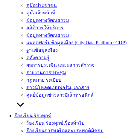
คู่มือประชาชน
ผู้บริหาร
คู่มือเจ้าหน้าที่
และ
ข้อมูลทางวัฒนธรรม
หัวหน้า
สถิติการให้บริการ
ส่วน
ข้อมูลทางวัฒนธรรม
ราชการ
แพลตฟอร์มข้อมูลเมือง (City Data Platform : CDP)
สภา
ฐานข้อมูลเมือง
เทศบาล
คลังความรู้
สงวนลิขสิทธิ์ © 2563 เทศบาลเมืองอ่างศิลา จังหวัดชลบุรี |
ผลการประเมิน และผลการสำรวจ
angsilacity.go.th | Powered by
Buuscript
รายงานการประชุม
กฎหมาย ระเบียบ
‹
›
×
ดาวน์โหลดแบบฟอร์ม, เอกสาร
‹
›
×
ศูนย์ข้อมูลข่าวสารอิเล็กทรอนิกส์
ร้องเรียน ร้องทุกข์
ร้องเรียน ร้องทุกข์เรื่องทั่วไป
ร้องเรียนการทุจริตและประพฤติมิชอบ