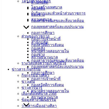
โครงสร้างองค์กร
ร่วมต้อนรับคณะผู้บริหาร สมาชิกสภาเทศบาล และบุคลากร
สำนักปลัด
โครงสร้างเทศบาล
เทศบาลเมืองดอกคำใต้ ต.ดอนศรีชุม อ.ดอกคำใต้ จ.พะเยา ใน
กองคลัง
ผู้บริหารและหัวหน้าส่วนราชการ
โอกาสเดินทางมาศึกษาดูงานในพื้นที่เมืองท่องเที่ยวชายฝั่งทะเล
กองช่าง
สภาเทศบาล
ภาคตะวันออก ในโครงการพัฒนาศักยภาพบุคลากรเทศบาล
กองสาธารณสุขและสิ่งแวดล้อม
เมืองดอกคำใต้ ประจำปีงบประมาณ พ.ศ. 2567 โดยแลกเปลี่ยน
กองยุทธศาสตร์และงบประมาณ
เรียนรู้การบริหารจัดการ และส่งเสริมรายได้จากผลิตภัณฑ์ท้อง
กองการศึกษา
ส่วนของราชการ
ถิ่น รวมถึงการบริหารจัดการแหล่งท่องเที่ยวอย่างยั่งยืน ซึ่งคณะ
กองการเจ้าหน้าที่
สำนักปลัด
ศึกษาดูงานได้แสดงความรู้สึกถึงความประทับใจกับแหล่งท่อง
กองสวัสดิการสังคม
กองคลัง
เที่ยวโบราณสถานที่สวยงามและตั้งอยู่ชายทะเลในเขตเทศบาล
หน่วยตรวจสอบภายใน
กองช่าง
เมืองอ่างศิลา ถือเป็นอัตลักษณ์ล้ำค่าที่หาชมได้ยาก
สถานธนานุบาล
กองสาธารณสุขและสิ่งแวดล้อม
รางวัลแห่งความภาคภูมิใจ
: งานบริการและเผยแพร่วิชาการ กองยุทธศาสตร์และงบ
กองยุทธศาสตร์และงบประมาณ
ข่าวสาร กิจกรรม
ประมาณ เทศบาลเมืองอ่างศิลา
กองการศึกษา
กิจกรรมอ่างศิลา
กองการเจ้าหน้าที่
ข่าวเด่น
กองสวัสดิการสังคม
ข่าวสารน่ารู้
หน่วยตรวจสอบภายใน
เลือกตั้งเทศบาล 2568
สถานธนานุบาล
ข้อมูลทางวัฒนธรรม
วารสารเมืองอ่างศิลา