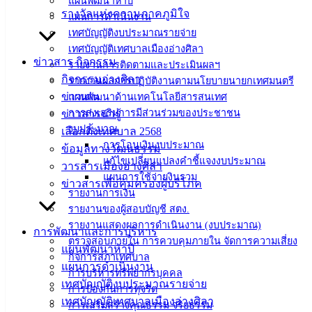
แผนพัฒนาห้าปี
เทศบาลเมือง
รางวัลแห่งความภาคภูมิใจ
แผนการดำเนินงาน
อ่างศิลา 90/338
เทศบัญญัติงบประมาณรายจ่าย
ม.3 ต.เสม็ด
เทศบัญญัติเทศบาลเมืองอ่างศิลา
ข่าวสาร กิจกรรม
อ.เมือง จ.ชลบุรี
รายงานการติดตามและประเมินผลฯ
20000
กิจกรรมอ่างศิลา
รายงานผลการปฏิบัติงานตามนโยบายนายกเทศมนตรี
ข่าวเด่น
แผนพัฒนาด้านเทคโนโลยีสารสนเทศ
ติดต่อ :
038-
การส่งเสริมการมีส่วนร่วมของประชาชน
ข่าวสารน่ารู้
142-100-104
งบประมาณ
เลือกตั้งเทศบาล 2568
การโอนเงินงบประมาณ
ข้อมูลทางวัฒนธรรม
บริการ
แก้ไขเปลี่ยนแปลงคำชี้แจงงบประมาณ
วารสารเมืองอ่างศิลา
แผนการใช้จ่ายงินรวม
ประชาชน
ข่าวสารเพื่อคุ้มครองผู้บริโภค
รายงานการเงิน
รายงานของผู้สอบบัญชี สตง.
ดาวน์โหลด
รายงานแสดงผลการดำเนินงาน (งบประมาณ)
การพัฒนาและการบริหาร
แบบ
ตรวจสอบภายใน การควบคุมภายใน จัดการความเสี่ยง
แผนพัฒนาห้าปี
ฟอร์ม,
กิจการสภาเทศบาล
แผนการดำเนินงาน
เอกสาร
การบริหารทรัพยากรบุคคล
เทศบัญญัติงบประมาณรายจ่าย
คู่มือ
การป้องกันการทุจริต
เทศบัญญัติเทศบาลเมืองอ่างศิลา
การเสริมสร้างคุณธรรม จริยธรรม
สำหรับ