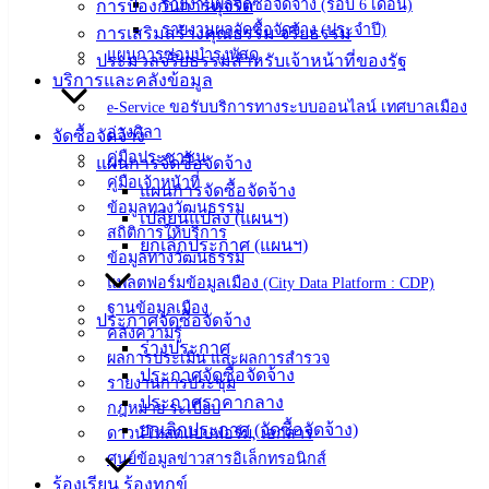
รายงานผลจัดซื้อจัดจ้าง (รอบ 6 เดือน)
การป้องกันการทุจริต
สายตรง
รายงานผลจัดซื้อจัดจ้าง (ประจำปี)
การเสริมสร้างคุณธรรม จริยธรรม
แผนการซ่อมบำรุงพัสดุ
นายก
ประมวลจริยธรรมสำหรับเจ้าหน้าที่ของรัฐ
บริการและคลังข้อมูล
ประวัติ
e-Service ขอรับบริการทางระบบออนไลน์ เทศบาลเมือง
เทศบาล
อ่างศิลา
จัดซื้อจัดจ้าง
ผู้บริหาร
คู่มือประชาชน
แผนการจัดซื้อจัดจ้าง
และ
คู่มือเจ้าหน้าที่
แผนการจัดซื้อจัดจ้าง
หัวหน้า
ข้อมูลทางวัฒนธรรม
เปลี่ยนแปลง (แผนฯ)
ส่วน
สถิติการให้บริการ
ยกเลิกประกาศ (แผนฯ)
ราชการ
ข้อมูลทางวัฒนธรรม
สภา
แพลตฟอร์มข้อมูลเมือง (City Data Platform : CDP)
เทศบาล
ฐานข้อมูลเมือง
ประกาศจัดซื้อจัดจ้าง
คลังความรู้
สงวนลิขสิทธิ์ © 2563 เทศบาลเมืองอ่างศิลา จังหวัดชลบุรี |
ร่างประกาศ
ผลการประเมิน และผลการสำรวจ
angsilacity.go.th | Powered by
Buuscript
ประกาศจัดซื้อจัดจ้าง
รายงานการประชุม
ประกาศราคากลาง
กฎหมาย ระเบียบ
‹
›
×
ยกเลิกประกาศ (จัดซื้อจัดจ้าง)
ดาวน์โหลดแบบฟอร์ม, เอกสาร
‹
›
×
ศูนย์ข้อมูลข่าวสารอิเล็กทรอนิกส์
ร้องเรียน ร้องทุกข์