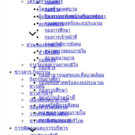
โครงสร้างองค์กร
กองคลัง
ทรายสี เก้าอี้ดนตรี ชวนหนูแต่งกาย และระบายสีตุ๊กตาปูนปั้น
โครงสร้างเทศบาล
กองช่าง
เพื่อส่งเสริมกิจกรรมด้านการเคลื่อนไหวร่างกาย รวมทั้ง
ผู้บริหารและหัวหน้าส่วนราชการ
กองสาธารณสุขและสิ่งแวดล้อม
พัฒนาการของเด็กๆครบทุกด้าน ให้มีความสมบูรณ์แข็งแรงทั้ง
กองยุทธศาสตร์และงบประมาณ
สภาเทศบาล
ร่างกาย จิตใจ อารมณ์ สังคม และสติปัญญา
กองการศึกษา
กองการเจ้าหน้าที่
: งานบริการและเผยแพร่วิชาการ กองยุทะศาสตร์และงบ
กองสวัสดิการสังคม
ส่วนของราชการ
ประมาณ เทศบาลเมืองอ่างศิลา
หน่วยตรวจสอบภายใน
สำนักปลัด
สถานธนานุบาล
กองคลัง
รางวัลแห่งความภาคภูมิใจ
กองช่าง
ข่าวสาร กิจกรรม
กองสาธารณสุขและสิ่งแวดล้อม
กิจกรรมอ่างศิลา
กองยุทธศาสตร์และงบประมาณ
เทศบาล
ข่าวเด่น
กองการศึกษา
ข่าวสารน่ารู้
เมืองอ่าง
กองการเจ้าหน้าที่
เลือกตั้งเทศบาล 2568
กองสวัสดิการสังคม
ศิลา
ข้อมูลทางวัฒนธรรม
หน่วยตรวจสอบภายใน
วารสารเมืองอ่างศิลา
สถานธนานุบาล
ข่าวสารเพื่อคุ้มครองผู้บริโภค
ที่ตั้ง :
การพัฒนาและการบริหาร
สำนักงาน