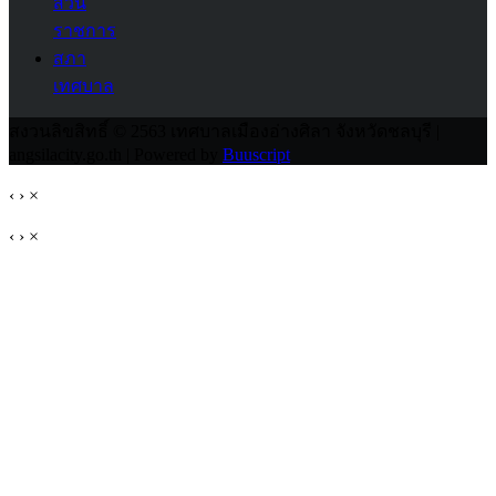
ส่วน
ราชการ
สภา
เทศบาล
สงวนลิขสิทธิ์ © 2563 เทศบาลเมืองอ่างศิลา จังหวัดชลบุรี |
angsilacity.go.th | Powered by
Buuscript
‹
›
×
‹
›
×