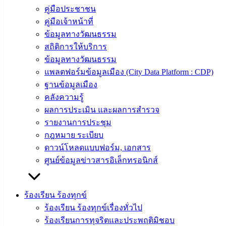
ส่วน
คู่มือประชาชน
ราชการ
คู่มือเจ้าหน้าที่
สภา
ข้อมูลทางวัฒนธรรม
เทศบาล
สถิติการให้บริการ
ข้อมูลทางวัฒนธรรม
สงวนลิขสิทธิ์ © 2563 เทศบาลเมืองอ่างศิลา จังหวัดชลบุรี |
แพลตฟอร์มข้อมูลเมือง (City Data Platform : CDP)
angsilacity.go.th | Powered by
Buuscript
ฐานข้อมูลเมือง
‹
›
×
คลังความรู้
ผลการประเมิน และผลการสำรวจ
‹
›
×
รายงานการประชุม
กฎหมาย ระเบียบ
ดาวน์โหลดแบบฟอร์ม, เอกสาร
ศูนย์ข้อมูลข่าวสารอิเล็กทรอนิกส์
ร้องเรียน ร้องทุกข์
ร้องเรียน ร้องทุกข์เรื่องทั่วไป
ร้องเรียนการทุจริตและประพฤติมิชอบ