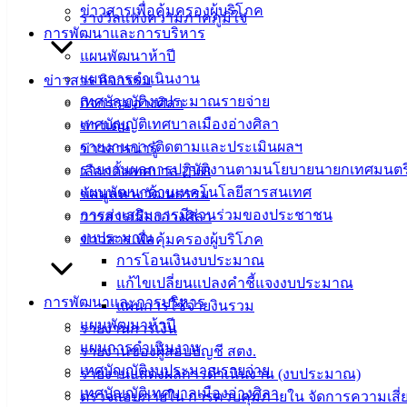
อ่างศิลา 90/338
ข่าวสารเพื่อคุ้มครองผู้บริโภค
รางวัลแห่งความภาคภูมิใจ
ม.3 ต.เสม็ด
การพัฒนาและการบริหาร
อ.เมือง จ.ชลบุรี
แผนพัฒนาห้าปี
20000
แผนการดำเนินงาน
ข่าวสาร กิจกรรม
ติดต่อ :
038-
เทศบัญญัติงบประมาณรายจ่าย
กิจกรรมอ่างศิลา
142-100-104
เทศบัญญัติเทศบาลเมืองอ่างศิลา
ข่าวเด่น
รายงานการติดตามและประเมินผลฯ
ข่าวสารน่ารู้
บริการ
รายงานผลการปฏิบัติงานตามนโยบายนายกเทศมนตร
เลือกตั้งเทศบาล 2568
แผนพัฒนาด้านเทคโนโลยีสารสนเทศ
ข้อมูลทางวัฒนธรรม
ประชาชน
การส่งเสริมการมีส่วนร่วมของประชาชน
วารสารเมืองอ่างศิลา
งบประมาณ
ข่าวสารเพื่อคุ้มครองผู้บริโภค
ดาวน์โหลด
การโอนเงินงบประมาณ
แบบ
แก้ไขเปลี่ยนแปลงคำชี้แจงงบประมาณ
ฟอร์ม,
การพัฒนาและการบริหาร
แผนการใช้จ่ายงินรวม
เอกสาร
แผนพัฒนาห้าปี
รายงานการเงิน
คู่มือ
แผนการดำเนินงาน
รายงานของผู้สอบบัญชี สตง.
สำหรับ
เทศบัญญัติงบประมาณรายจ่าย
รายงานแสดงผลการดำเนินงาน (งบประมาณ)
ประชาชน/
เทศบัญญัติเทศบาลเมืองอ่างศิลา
ตรวจสอบภายใน การควบคุมภายใน จัดการความเสี่
คู่มือการ