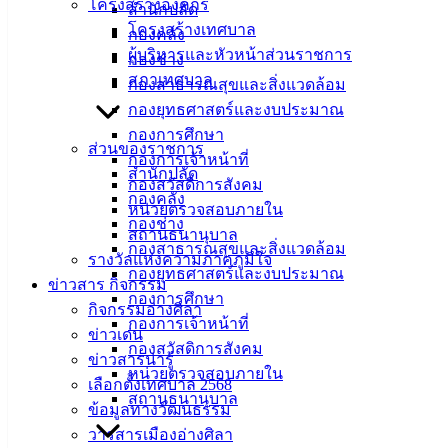
โครงสร้างองค์กร
สำนักปลัด
วันศุกร์ที่ 19 มกราคม 2567 เวลา 15.00-16.00 น. ณ ห้อง 208
โครงสร้างเทศบาล
กองคลัง
ศูนย์ประชุมแห่งชาติสิริกิติ์
ผู้บริหารและหัวหน้าส่วนราชการ
กองช่าง
ดำเนินรายการเป็นภาษาอังกฤษ
สภาเทศบาล
กองสาธารณสุขและสิ่งแวดล้อม
ลงทะเบียนทาง
กองยุทธศาสตร์และงบประมาณ
https://docs.google.com/forms/d/e/1FAIpQLScMzkR7izqX2G0g
กองการศึกษา
ส่วนของราชการ
กองการเจ้าหน้าที่
สำนักปลัด
กองสวัสดิการสังคม
กองคลัง
หน่วยตรวจสอบภายใน
กองช่าง
สถานธนานุบาล
เทศบาล
กองสาธารณสุขและสิ่งแวดล้อม
รางวัลแห่งความภาคภูมิใจ
กองยุทธศาสตร์และงบประมาณ
เมืองอ่าง
ข่าวสาร กิจกรรม
กองการศึกษา
กิจกรรมอ่างศิลา
ศิลา
กองการเจ้าหน้าที่
ข่าวเด่น
กองสวัสดิการสังคม
ข่าวสารน่ารู้
ที่ตั้ง :
หน่วยตรวจสอบภายใน
เลือกตั้งเทศบาล 2568
สำนักงาน
สถานธนานุบาล
ข้อมูลทางวัฒนธรรม
เทศบาลเมือง
วารสารเมืองอ่างศิลา