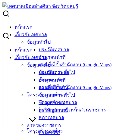
Skip
to
Search
content
for:
สุขสันต์วันเด็ก
หน้าแรก
เกี่ยวกับเทศบาล
สุขสันต์วันเด็ก
ข้อมูลทั่วไป
ประวัติเทศบาล
หน้าแรก
อำนาจหน้าที่
เกี่ยวกับเทศบาล
มกราคม 13, 2024
มกราคม 16, 2024
vichakarn2#
แผนที่/ที่ตั้งสำนักงาน (Google Maps)
ข้อมูลทั่วไป
กิจกรรมอ่างศิลา
,
ข่าวสารน่ารู้
ข้อมูลสภาพทั่วไป
ประวัติเทศบาล
คำขวัญ นายเศรษฐา ทวีสิน นายกรัฐมนตรี
ข้อมูลชุมชน
อำนาจหน้าที่
ตราสัญลักษณ์
แผนที่/ที่ตั้งสำนักงาน (Google Maps)
เนื่องในวันเด็กแห่งชาติ ประจำปี 2567
โครงสร้างองค์กร
ข้อมูลสภาพทั่วไป
มองโลกกว้าง คิดสร้างสรรค์
โครงสร้างเทศบาล
ข้อมูลชุมชน
ผู้บริหารและหัวหน้าส่วนราชการ
ตราสัญลักษณ์
เคารพความแตกต่าง ร่วมกันสร้างประชาธิปไตย
สภาเทศบาล
ส่วนของราชการ
โครงสร้างองค์กร
สำนักปลัด