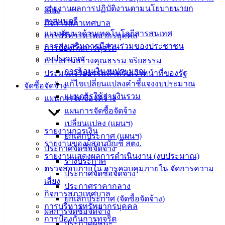
รายงานผลการปฏิบัติงานตามนโยบายนายก
ความรู้
เสี่ยง
(Knowledge
เทศมนตรี
กิจการสภาเทศบาล
Management)
แผนพัฒนาด้านเทคโนโลยีสารสนเทศ
การบริหารทรัพยากรบุคคล
การส่งเสริมการมีส่วนร่วมของประชาชน
การป้องกันการทุจริต
ติดต่อ
งบประมาณ
การเสริมสร้างคุณธรรม จริยธรรม
การโอนเงินงบประมาณ
เทศบาล
ประมวลจริยธรรมสำหรับเจ้าหน้าที่ของรัฐ
แก้ไขเปลี่ยนแปลงคำชี้แจงงบประมาณ
จัดซื้อจัดจ้าง
แผนการใช้จ่ายงินรวม
แผนการจัดซื้อจัดจ้าง
สายตรง
แผนการจัดซื้อจัดจ้าง
นายก
เปลี่ยนแปลง (แผนฯ)
ประวัติ
รายงานการเงิน
ยกเลิกประกาศ (แผนฯ)
เทศบาล
รายงานของผู้สอบบัญชี สตง.
ประกาศจัดซื้อจัดจ้าง
ผู้บริหาร
รายงานแสดงผลการดำเนินงาน (งบประมาณ)
ร่างประกาศ
และ
ตรวจสอบภายใน การควบคุมภายใน จัดการความ
ประกาศจัดซื้อจัดจ้าง
หัวหน้า
เสี่ยง
ประกาศราคากลาง
ส่วน
กิจการสภาเทศบาล
ยกเลิกประกาศ (จัดซื้อจัดจ้าง)
ราชการ
การบริหารทรัพยากรบุคคล
ผลการจัดซื้อจัดจ้าง
สภา
การป้องกันการทุจริต
ประกาศผู้ชนะ