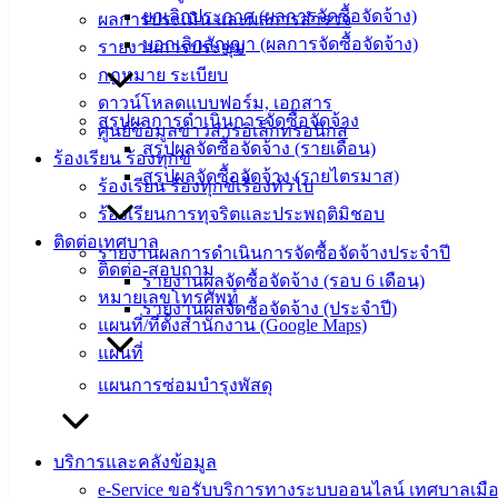
ยกเลิกประกาศ (ผลการจัดซื้อจัดจ้าง)
ผลการประเมิน และผลการสำรวจ
บอกเลิกสัญญา (ผลการจัดซื้อจัดจ้าง)
รายงานการประชุม
สายตรง
กฎหมาย ระเบียบ
นายก
ดาวน์โหลดแบบฟอร์ม, เอกสาร
ประวัติ
สรุปผลการดำเนินการจัดซื้อจัดจ้าง
ศูนย์ข้อมูลข่าวสารอิเล็กทรอนิกส์
เทศบาล
สรุปผลจัดซื้อจัดจ้าง (รายเดือน)
ร้องเรียน ร้องทุกข์
ผู้บริหาร
สรุปผลจัดซื้อจัดจ้าง (รายไตรมาส)
ร้องเรียน ร้องทุกข์เรื่องทั่วไป
และ
ร้องเรียนการทุจริตและประพฤติมิชอบ
หัวหน้า
ติดต่อเทศบาล
ส่วน
รายงานผลการดำเนินการจัดซื้อจัดจ้างประจำปี
ติดต่อ-สอบถาม
ราชการ
รายงานผลจัดซื้อจัดจ้าง (รอบ 6 เดือน)
หมายเลขโทรศัพท์
สภา
รายงานผลจัดซื้อจัดจ้าง (ประจำปี)
แผนที่/ที่ตั้งสำนักงาน (Google Maps)
เทศบาล
แผนที่
สงวนลิขสิทธิ์ © 2563 เทศบาลเมืองอ่างศิลา จังหวัดชลบุรี |
แผนการซ่อมบำรุงพัสดุ
angsilacity.go.th | Powered by
Buuscript
‹
›
×
บริการและคลังข้อมูล
‹
›
×
e-Service ขอรับบริการทางระบบออนไลน์ เทศบาลเมือ