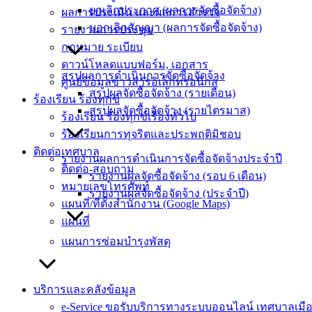
ยกเลิกประกาศ (ผลการจัดซื้อจัดจ้าง)
ผลการประเมิน และผลการสำรวจ
ติดต่อ
บอกเลิกสัญญา (ผลการจัดซื้อจัดจ้าง)
รายงานการประชุม
กฎหมาย ระเบียบ
เทศบาล
ดาวน์โหลดแบบฟอร์ม, เอกสาร
สรุปผลการดำเนินการจัดซื้อจัดจ้าง
ศูนย์ข้อมูลข่าวสารอิเล็กทรอนิกส์
สายตรง
สรุปผลจัดซื้อจัดจ้าง (รายเดือน)
ร้องเรียน ร้องทุกข์
นายก
สรุปผลจัดซื้อจัดจ้าง (รายไตรมาส)
ร้องเรียน ร้องทุกข์เรื่องทั่วไป
ประวัติ
ร้องเรียนการทุจริตและประพฤติมิชอบ
เทศบาล
ติดต่อเทศบาล
ผู้บริหาร
รายงานผลการดำเนินการจัดซื้อจัดจ้างประจำปี
ติดต่อ-สอบถาม
และ
รายงานผลจัดซื้อจัดจ้าง (รอบ 6 เดือน)
หมายเลขโทรศัพท์
หัวหน้า
รายงานผลจัดซื้อจัดจ้าง (ประจำปี)
แผนที่/ที่ตั้งสำนักงาน (Google Maps)
ส่วน
แผนที่
ราชการ
แผนการซ่อมบำรุงพัสดุ
สภา
เทศบาล
บริการและคลังข้อมูล
สงวนลิขสิทธิ์ © 2563 เทศบาลเมืองอ่างศิลา จังหวัดชลบุรี |
angsilacity.go.th | Powered by
Buuscript
e-Service ขอรับบริการทางระบบออนไลน์ เทศบาลเมือ