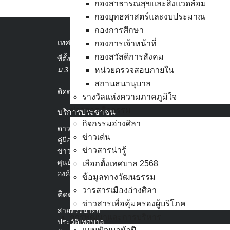
กองสาธารณสุขและสิ่งแวดล้อม
กองยุทธศาสตร์และงบประมาณ
กองการศึกษา
เทศบาลเมืองอ่างศิลา
กองการเจ้าหน้าที่
กองสวัสดิการสังคม
ที่ตั้ง :
สำนักงานเทศบาลเมืองอ่างศิลา 90/338
ม.3 ต.เสม็ด อ.เมือง จ.ชลบุรี 20000
หน่วยตรวจสอบภายใน
สถานธนานุบาล
ติดต่อ :
038-142-100-104
รางวัลแห่งความภาคภูมิใจ
ข่าวสาร กิจกรรม
บริการประชาชน
กิจกรรมอ่างศิลา
ดาวน์โหลดแบบฟอร์ม, เอกสาร
ข่าวเด่น
คู่มือสำหรับประชาชน/คู่มือการปฏิบัติงาน
ข่าวสารน่ารู้
ข่าวสารน่ารู้
ศุนย์ข้อมูลข่าวสารอิเล็กทรอนิกส์
เลือกตั้งเทศบาล 2568
องค์ความรู้ (Knowledge Management)
ข้อมูลทางวัฒนธรรม
วารสารเมืองอ่างศิลา
ติดต่อเทศบาล
ข่าวสารเพื่อคุ้มครองผู้บริโภค
สายตรงนายก
การพัฒนาและการบริหาร
ประวัติเทศบาล