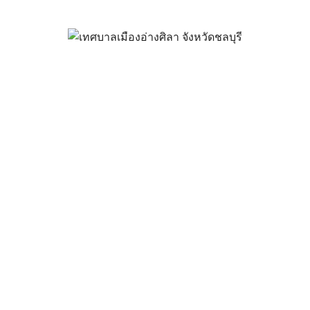
 ใช้แนวทางในการปฏิบัติกำหนด
บอนุญาต ตามกฎกระทรวงฉบับที่ 70
ที่ 7 มิถุนายน 2564 เป็นต้นไป
มิถุนายน 24, 2021
vichakarn
ข่าวสารน่ารู้
เติมได้ที่นี่ >>
กฎกระทรวง-ฉบับที่-70-พ.ศ.2564-การกำหนดค่
อนุญาต-และการต่ออายุใบอนุญาต.pdf