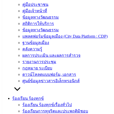
คู่มือประชาชน
ผู้บริหาร
คู่มือเจ้าหน้าที่
และ
ข้อมูลทางวัฒนธรรม
หัวหน้า
สถิติการให้บริการ
ส่วน
ข้อมูลทางวัฒนธรรม
ราชการ
แพลตฟอร์มข้อมูลเมือง (City Data Platform : CDP)
สภา
ฐานข้อมูลเมือง
เทศบาล
คลังความรู้
สงวนลิขสิทธิ์ © 2563 เทศบาลเมืองอ่างศิลา จังหวัดชลบุรี |
ผลการประเมิน และผลการสำรวจ
angsilacity.go.th | Powered by
Buuscript
รายงานการประชุม
กฎหมาย ระเบียบ
‹
›
×
ดาวน์โหลดแบบฟอร์ม, เอกสาร
‹
›
×
ศูนย์ข้อมูลข่าวสารอิเล็กทรอนิกส์
ร้องเรียน ร้องทุกข์
ร้องเรียน ร้องทุกข์เรื่องทั่วไป
ร้องเรียนการทุจริตและประพฤติมิชอบ