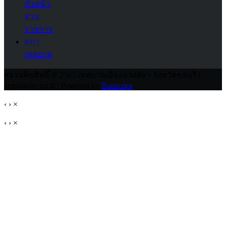
หัวหน้า
ส่วน
ราชการ
สภา
เทศบาล
สงวนลิขสิทธิ์ © 2563 เทศบาลเมืองอ่างศิลา จังหวัดชลบุรี |
angsilacity.go.th | Powered by
Buuscript
‹
›
×
‹
›
×