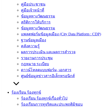
ประวัติ
คู่มือประชาชน
เทศบาล
คู่มือเจ้าหน้าที่
ผู้บริหาร
ข้อมูลทางวัฒนธรรม
และ
สถิติการให้บริการ
หัวหน้า
ข้อมูลทางวัฒนธรรม
ส่วน
แพลตฟอร์มข้อมูลเมือง (City Data Platform : CDP)
ราชการ
ฐานข้อมูลเมือง
สภา
คลังความรู้
เทศบาล
ผลการประเมิน และผลการสำรวจ
รายงานการประชุม
สงวนลิขสิทธิ์ © 2563 เทศบาลเมืองอ่างศิลา จังหวัดชลบุรี |
กฎหมาย ระเบียบ
angsilacity.go.th | Powered by
Buuscript
ดาวน์โหลดแบบฟอร์ม, เอกสาร
‹
›
×
ศูนย์ข้อมูลข่าวสารอิเล็กทรอนิกส์
‹
›
×
ร้องเรียน ร้องทุกข์
ร้องเรียน ร้องทุกข์เรื่องทั่วไป
ร้องเรียนการทุจริตและประพฤติมิชอบ