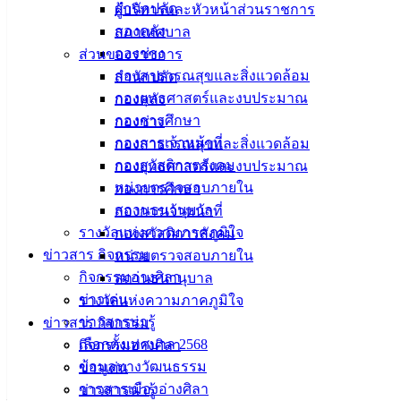
สำนักปลัด
ผู้บริหารและหัวหน้าส่วนราชการ
หัวใจวายและโรคเบาหวาน และในขณะเดียวกัน
กองคลัง
สภาเทศบาล
ผู้ป่วยโรคหัวใจและเบาหวานก็มีความเสี่ยงที่จะมีภาวะซึมเศร้า
กองช่าง
ส่วนของราชการ
ด้วยเช่นกัน 🏥
กองสาธารณสุขและสิ่งแวดล้อม
สำนักปลัด
.
กองยุทธศาสตร์และงบประมาณ
กองคลัง
“สุขภาพและความเป็นอยู่ที่ดี” คือ 1 ใน 17 เป้าหมายการพัฒนา
กองการศึกษา
กองช่าง
ที่ยั่งยืน (SDGs) ของ UN #SDG3
กองการเจ้าหน้าที่
กองสาธารณสุขและสิ่งแวดล้อม
โดยคุณเองก็สามารถเป็นส่วนหนึ่งในการดูแล-ส่งเสริมสุขภาพ
กองสวัสดิการสังคม
กองยุทธศาสตร์และงบประมาณ
จิตของตัวเองและคนรอบตัวให้แข็งแรง
หน่วยตรวจสอบภายใน
กองการศึกษา
รวมถึงขับเคลื่อน SDGs ได้ง่าย ๆ ด้วยวิธีเหล่านี้ #ActNow
สถานธนานุบาล
กองการเจ้าหน้าที่
💚 พูดคุยเกี่ยวกับเรื่องสุขภาพจิตอย่างเปิดเผย และรับฟังผู้อื่น
รางวัลแห่งความภาคภูมิใจ
กองสวัสดิการสังคม
อย่างเข้าใจและใส่ใจ
ข่าวสาร กิจกรรม
หน่วยตรวจสอบภายใน
💚 ชวนกันไปออกกำลังกาย ทานอาหารที่มีประโยชน์ และพัก
กิจกรรมอ่างศิลา
สถานธนานุบาล
ผ่อนให้เพียงพอ
ข่าวเด่น
รางวัลแห่งความภาคภูมิใจ
💚 เข้ารับคำปรึกษา/แนะนำให้คนรอบข้างเข้ารับคำปรึกษาจาก
ข่าวสารน่ารู้
ข่าวสาร กิจกรรม
จิตแพทย์ และหยุดตีตราว่าการพบจิตแพทย์เป็นเรื่องผิดปกติหรือ
เลือกตั้งเทศบาล 2568
กิจกรรมอ่างศิลา
น่าอาย
ข้อมูลทางวัฒนธรรม
ข่าวเด่น
วารสารเมืองอ่างศิลา
ข่าวสารน่ารู้
__________