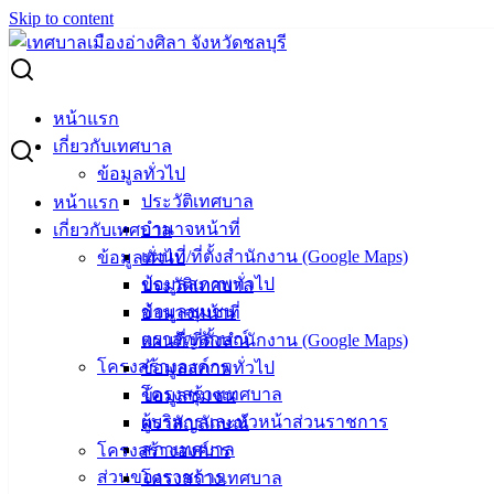
Skip to content
Search for:
การขับเคลื่อนเป้าหมายการพัฒนาที่ยั่งยืน (Sustainable
หน้าแรก
Development Goals :SDGs)
เกี่ยวกับเทศบาล
ข้อมูลทั่วไป
การขับเคลื่อนเป้าหมายการพัฒนาที่ยั่งยืน
ประวัติเทศบาล
หน้าแรก
(Sustainable Development Goals :SDGs)
อำนาจหน้าที่
เกี่ยวกับเทศบาล
แผนที่/ที่ตั้งสำนักงาน (Google Maps)
ข้อมูลทั่วไป
กันยายน 25, 2023
กันยายน 27, 2023
vichakarn
ข้อมูลสภาพทั่วไป
ประวัติเทศบาล
ข่าวสารน่ารู้
ข้อมูลชุมชน
อำนาจหน้าที่
ตราสัญลักษณ์
แผนที่/ที่ตั้งสำนักงาน (Google Maps)
#SDGSummit: แม้จะมองไม่เห็น แต่สุขภาพจิตก็สำคัญไม่น้อยไป
โครงสร้างองค์กร
ข้อมูลสภาพทั่วไป
กว่าสุขภาพกาย ❤️‍🩹💪🏼
โครงสร้างเทศบาล
ข้อมูลชุมชน
.
ผู้บริหารและหัวหน้าส่วนราชการ
ตราสัญลักษณ์
มีข้อมูลว่า คนในเมืองกว่า 80.6% ในปัจจุบันประสบปัญหา
สภาเทศบาล
โครงสร้างองค์กร
สุขภาพจิต โดยปัญหาสุขภาพจิตเหล่านี้ยังเชื่อมโยงอย่างใกล้ชิด
ส่วนของราชการ
โครงสร้างเทศบาล
กับโรคทางกาย ในบางกรณี โรคซึมเศร้าอาจนำไปสู่อาการ