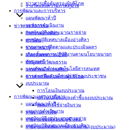
อ.เมือง จ.ชลบุรี
ข่าวสารเพื่อคุ้มครองผู้บริโภค
รางวัลแห่งความภาคภูมิใจ
20000
การพัฒนาและการบริหาร
แผนพัฒนาห้าปี
ติดต่อ :
038-
142-100-104
แผนการดำเนินงาน
ข่าวสาร กิจกรรม
เทศบัญญัติงบประมาณรายจ่าย
กิจกรรมอ่างศิลา
บริการ
เทศบัญญัติเทศบาลเมืองอ่างศิลา
ข่าวเด่น
รายงานการติดตามและประเมินผลฯ
ข่าวสารน่ารู้
ประชาชน
รายงานผลการปฏิบัติงานตามนโยบายนายก
เลือกตั้งเทศบาล 2568
เทศมนตรี
ข้อมูลทางวัฒนธรรม
ดาวน์โหลด
แผนพัฒนาด้านเทคโนโลยีสารสนเทศ
วารสารเมืองอ่างศิลา
แบบ
การส่งเสริมการมีส่วนร่วมของประชาชน
ข่าวสารเพื่อคุ้มครองผู้บริโภค
ฟอร์ม,
งบประมาณ
เอกสาร
การโอนเงินงบประมาณ
คู่มือ
การพัฒนาและการบริหาร
แก้ไขเปลี่ยนแปลงคำชี้แจงงบประมาณ
สำหรับ
แผนพัฒนาห้าปี
แผนการใช้จ่ายงินรวม
ประชาชน/
แผนการดำเนินงาน
รายงานการเงิน
คู่มือการ
เทศบัญญัติงบประมาณรายจ่าย
รายงานของผู้สอบบัญชี สตง.
ปฏิบัติ
เทศบัญญัติเทศบาลเมืองอ่างศิลา
รายงานแสดงผลการดำเนินงาน (งบประมาณ)