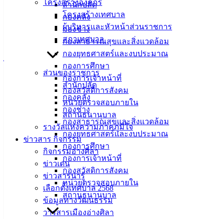
โครงสร้างองค์กร
สำนักปลัด
โครงสร้างเทศบาล
กรกฎาคม 18, 2023
กรกฎาคม 24, 2023
vichakarn
กองคลัง
ผู้บริหารและหัวหน้าส่วนราชการ
จัดซื้อจัดจ้าง
,
ประกาศราคากลาง
กองช่าง
สภาเทศบาล
โครงการจ้างก่อสร้างถนนคอนกรีตเสริมเหล็ก พร้อมท่อระบาย
กองสาธารณสุขและสิ่งแวดล้อม
น้ำ บริเวณถนนมิตรสัมพันธ์ข้างร้านอาหารบัวท่อง (ชุมชนบ้าน
กองยุทธศาสตร์และงบประมาณ
ไทย) หมู่ 1 ตำบลอ่างศิลา
ดาวน์โหลด
กองการศึกษา
ส่วนของราชการ
กองการเจ้าหน้าที่
สำนักปลัด
กองสวัสดิการสังคม
เทศบาล
กองคลัง
หน่วยตรวจสอบภายใน
กองช่าง
เมืองอ่าง
สถานธนานุบาล
กองสาธารณสุขและสิ่งแวดล้อม
รางวัลแห่งความภาคภูมิใจ
ศิลา
กองยุทธศาสตร์และงบประมาณ
ข่าวสาร กิจกรรม
กองการศึกษา
กิจกรรมอ่างศิลา
กองการเจ้าหน้าที่
ที่ตั้ง :
ข่าวเด่น
กองสวัสดิการสังคม
สำนักงาน
ข่าวสารน่ารู้
หน่วยตรวจสอบภายใน
เทศบาลเมือง
เลือกตั้งเทศบาล 2568
สถานธนานุบาล
อ่างศิลา 90/338
ข้อมูลทางวัฒนธรรม
ม.3 ต.เสม็ด
วารสารเมืองอ่างศิลา