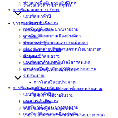
ข่าวสารเพื่อคุ้มครองผู้บริโภค
รางวัลแห่งความภาคภูมิใจ
การพัฒนาและการบริหาร
ที่ตั้ง :
แผนพัฒนาห้าปี
สำนักงาน
แผนการดำเนินงาน
ข่าวสาร กิจกรรม
เทศบาลเมือง
เทศบัญญัติงบประมาณรายจ่าย
กิจกรรมอ่างศิลา
อ่างศิลา 90/338
เทศบัญญัติเทศบาลเมืองอ่างศิลา
ข่าวเด่น
ม.3 ต.เสม็ด
รายงานการติดตามและประเมินผลฯ
ข่าวสารน่ารู้
อ.เมือง จ.ชลบุรี
รายงานผลการปฏิบัติงานตามนโยบายนายก
20000
เลือกตั้งเทศบาล 2568
เทศมนตรี
ข้อมูลทางวัฒนธรรม
ติดต่อ :
038-
แผนพัฒนาด้านเทคโนโลยีสารสนเทศ
วารสารเมืองอ่างศิลา
142-100-104
การส่งเสริมการมีส่วนร่วมของประชาชน
ข่าวสารเพื่อคุ้มครองผู้บริโภค
งบประมาณ
บริการ
การโอนเงินงบประมาณ
ประชาชน
การพัฒนาและการบริหาร
แก้ไขเปลี่ยนแปลงคำชี้แจงงบประมาณ
แผนพัฒนาห้าปี
แผนการใช้จ่ายงินรวม
แผนการดำเนินงาน
รายงานการเงิน
ดาวน์โหลด
เทศบัญญัติงบประมาณรายจ่าย
รายงานของผู้สอบบัญชี สตง.
แบบ
เทศบัญญัติเทศบาลเมืองอ่างศิลา
รายงานแสดงผลการดำเนินงาน (งบประมาณ)
ฟอร์ม,