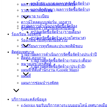
เทศบาล
ยกเลิกประกาศ (ผลการจัดซื้อจัดจ้าง)
ผลการประเมิน และผลการสำรวจ
บอกเลิกสัญญา (ผลการจัดซื้อจัดจ้าง)
รายงานการประชุม
เมืองอ่าง
กฎหมาย ระเบียบ
ศิลา
ดาวน์โหลดแบบฟอร์ม, เอกสาร
สรุปผลการดำเนินการจัดซื้อจัดจ้าง
ศูนย์ข้อมูลข่าวสารอิเล็กทรอนิกส์
สรุปผลจัดซื้อจัดจ้าง (รายเดือน)
ร้องเรียน ร้องทุกข์
ที่ตั้ง :
สรุปผลจัดซื้อจัดจ้าง (รายไตรมาส)
ร้องเรียน ร้องทุกข์เรื่องทั่วไป
สำนักงาน
ร้องเรียนการทุจริตและประพฤติมิชอบ
เทศบาลเมือง
ติดต่อเทศบาล
อ่างศิลา 90/338
รายงานผลการดำเนินการจัดซื้อจัดจ้างประจำปี
ติดต่อ-สอบถาม
ม.3 ต.เสม็ด
รายงานผลจัดซื้อจัดจ้าง (รอบ 6 เดือน)
หมายเลขโทรศัพท์
อ.เมือง จ.ชลบุรี
รายงานผลจัดซื้อจัดจ้าง (ประจำปี)
20000
แผนที่/ที่ตั้งสำนักงาน (Google Maps)
แผนที่
ติดต่อ :
038-
แผนการซ่อมบำรุงพัสดุ
142-100-104
บริการ
บริการและคลังข้อมูล
ประชาชน
e-Service ขอรับบริการทางระบบออนไลน์ เทศบาลเมือ