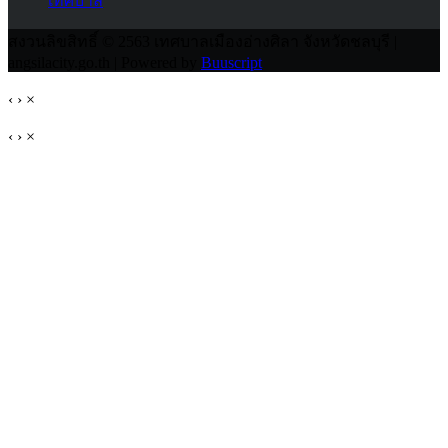
เทศบาล
สงวนลิขสิทธิ์ © 2563 เทศบาลเมืองอ่างศิลา จังหวัดชลบุรี |
angsilacity.go.th | Powered by
Buuscript
‹
›
×
‹
›
×