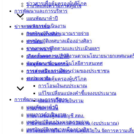
เฉลิมพระเกียรติ นางดรุณี สวนหนองแวง รองปลัดเทศบาล
ข่าวสารเพื่อคุ้มครองผู้บริโภค
รางวัลแห่งความภาคภูมิใจ
พร้อมด้วยคณะครู นำโดยนางมาลัย ทองเทศ รักษาการใน
การพัฒนาและการบริหาร
ตำแหน่ง หัวหน้าศูนย์พัฒนาเด็กเล็กเทศบาลเมืองอ่างศิลา
แผนพัฒนาห้าปี
เฉลิมพระเกียรติ ร่วมจัดโครงการวันไหว้ครู ประจำปีการศึกษา
แผนการดำเนินงาน
ข่าวสาร กิจกรรม
2566 เพื่อให้เด็กนักเรียนได้แสดงความเคารพ ความกตัญญู
เทศบัญญัติงบประมาณรายจ่าย
กิจกรรมอ่างศิลา
กตเวที และระลึกถึงพระคุณของคุณครู รวมทั้งเป็นการอนุรักษ์
เทศบัญญัติเทศบาลเมืองอ่างศิลา
ข่าวเด่น
วัฒนธรรมอันดีงาม โดยเด็กๆ ศูนย์พัฒนาเด็กเล็กฯ ต่างพร้อมใจ
รายงานการติดตามและประเมินผลฯ
ข่าวสารน่ารู้
กันนำดอกไม้ธูปเทียนมากราบคุณครู ท่ามกลางบรรยากาศที่
รายงานผลการปฏิบัติงานตามนโยบายนายกเทศมนตร
เลือกตั้งเทศบาล 2568
อบอุ่น
แผนพัฒนาด้านเทคโนโลยีสารสนเทศ
ข้อมูลทางวัฒนธรรม
การส่งเสริมการมีส่วนร่วมของประชาชน
วารสารเมืองอ่างศิลา
: งานบริการและเผยแพร่วิชาการ กองยุทธศาสตร์และงบ
งบประมาณ
ข่าวสารเพื่อคุ้มครองผู้บริโภค
ประมาณ ทม.อ่างศิลา
การโอนเงินงบประมาณ
แก้ไขเปลี่ยนแปลงคำชี้แจงงบประมาณ
การพัฒนาและการบริหาร
แผนการใช้จ่ายงินรวม
แผนพัฒนาห้าปี
รายงานการเงิน
แผนการดำเนินงาน
รายงานของผู้สอบบัญชี สตง.
เทศบัญญัติงบประมาณรายจ่าย
รายงานแสดงผลการดำเนินงาน (งบประมาณ)
เทศบัญญัติเทศบาลเมืองอ่างศิลา
ตรวจสอบภายใน การควบคุมภายใน จัดการความเสี่