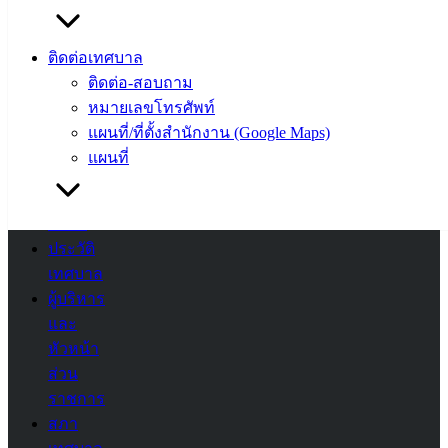
ความรู้
(Knowledge
ติดต่อเทศบาล
Management)
ติดต่อ-สอบถาม
ติดต่อ
หมายเลขโทรศัพท์
แผนที่/ที่ตั้งสำนักงาน (Google Maps)
เทศบาล
แผนที่
สายตรง
นายก
ประวัติ
เทศบาล
ผู้บริหาร
และ
หัวหน้า
ส่วน
ราชการ
สภา