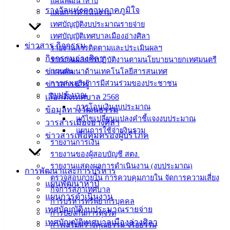
แผนพัฒนาห้าปี
อ.เมือง จ.ชลบุรี
รางวัลแห่งความภาคภูมิใจ
แผนการดำเนินงาน
20000
เทศบัญญัติงบประมาณรายจ่าย
ติดต่อ :
038-
เทศบัญญัติเทศบาลเมืองอ่างศิลา
142-100-104
ข่าวสาร กิจกรรม
รายงานการติดตามและประเมินผลฯ
กิจกรรมอ่างศิลา
รายงานผลการปฏิบัติงานตามนโยบายนายกเทศมนตรี
บริการ
ข่าวเด่น
แผนพัฒนาด้านเทคโนโลยีสารสนเทศ
การส่งเสริมการมีส่วนร่วมของประชาชน
ข่าวสารน่ารู้
ประชาชน
งบประมาณ
เลือกตั้งเทศบาล 2568
การโอนเงินงบประมาณ
ข้อมูลทางวัฒนธรรม
ดาวน์โหลด
แก้ไขเปลี่ยนแปลงคำชี้แจงงบประมาณ
วารสารเมืองอ่างศิลา
แบบ
แผนการใช้จ่ายงินรวม
ข่าวสารเพื่อคุ้มครองผู้บริโภค
รายงานการเงิน
ฟอร์ม,
รายงานของผู้สอบบัญชี สตง.
เอกสาร
รายงานแสดงผลการดำเนินงาน (งบประมาณ)
คู่มือ
การพัฒนาและการบริหาร
ตรวจสอบภายใน การควบคุมภายใน จัดการความเสี่ยง
สำหรับ
แผนพัฒนาห้าปี
กิจการสภาเทศบาล
ประชาชน/
แผนการดำเนินงาน
การบริหารทรัพยากรบุคคล
คู่มือการ
เทศบัญญัติงบประมาณรายจ่าย
การป้องกันการทุจริต
ปฏิบัติ
เทศบัญญัติเทศบาลเมืองอ่างศิลา
การเสริมสร้างคุณธรรม จริยธรรม