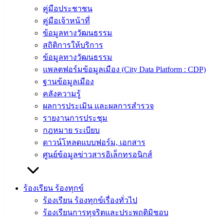
อิเล็กทรอนิกส์
คู่มือประชาชน
องค์
คู่มือเจ้าหน้าที่
ความรู้
ข้อมูลทางวัฒนธรรม
(Knowledge
สถิติการให้บริการ
Management)
ข้อมูลทางวัฒนธรรม
แพลตฟอร์มข้อมูลเมือง (City Data Platform : CDP)
ติดต่อ
ฐานข้อมูลเมือง
เทศบาล
คลังความรู้
ผลการประเมิน และผลการสำรวจ
สายตรง
รายงานการประชุม
นายก
กฎหมาย ระเบียบ
ประวัติ
ดาวน์โหลดแบบฟอร์ม, เอกสาร
เทศบาล
ศูนย์ข้อมูลข่าวสารอิเล็กทรอนิกส์
ผู้บริหาร
และ
ร้องเรียน ร้องทุกข์
หัวหน้า
ร้องเรียน ร้องทุกข์เรื่องทั่วไป
ส่วน
ร้องเรียนการทุจริตและประพฤติมิชอบ
ราชการ