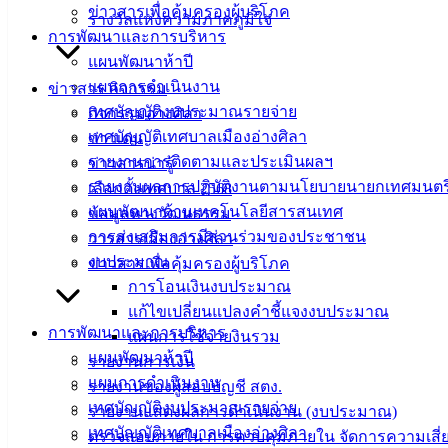
ข่าวสารเพื่อคุ้มครองผู้บริโภค
เส้นทางเลี่ยง โดยเลี้ยวขวาเข้าซอย ๒๒
รางวัลแห่งความภาคภูมิใจ
การพัฒนาและการบริหาร
ทั้งนี้ โปรดสังเกตข้อความบนป้ายแนะนำเส้นทาง ที่ติดตั้งไว้ใน
แผนพัฒนาห้าปี
บนถนนมิตรสัมพันธ์ ขออภัยในความไม่สะดวก
แผนการดำเนินงาน
ข่าวสาร กิจกรรม
เทศบัญญัติงบประมาณรายจ่าย
กิจกรรมอ่างศิลา
เทศบัญญัติเทศบาลเมืองอ่างศิลา
ข่าวเด่น
รายงานการติดตามและประเมินผลฯ
ข่าวสารน่ารู้
รายงานผลการปฏิบัติงานตามนโยบายนายกเทศมนตร
เลือกตั้งเทศบาล 2568
แผนพัฒนาด้านเทคโนโลยีสารสนเทศ
ข้อมูลทางวัฒนธรรม
การส่งเสริมการมีส่วนร่วมของประชาชน
วารสารเมืองอ่างศิลา
งบประมาณ
ข่าวสารเพื่อคุ้มครองผู้บริโภค
การโอนเงินงบประมาณ
แก้ไขเปลี่ยนแปลงคำชี้แจงงบประมาณ
การพัฒนาและการบริหาร
แผนการใช้จ่ายงินรวม
แผนพัฒนาห้าปี
รายงานการเงิน
แผนการดำเนินงาน
รายงานของผู้สอบบัญชี สตง.
เทศบัญญัติงบประมาณรายจ่าย
รายงานแสดงผลการดำเนินงาน (งบประมาณ)
เทศบัญญัติเทศบาลเมืองอ่างศิลา
ตรวจสอบภายใน การควบคุมภายใน จัดการความเสี่