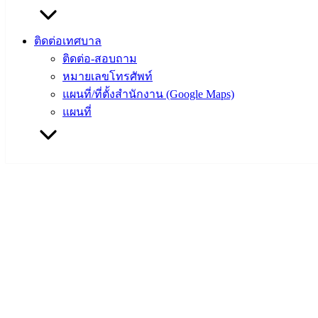
สภา
เทศบาล
ติดต่อเทศบาล
ติดต่อ-สอบถาม
สงวนลิขสิทธิ์ © 2563 เทศบาลเมืองอ่างศิลา จังหวัดชลบุรี |
angsilacity.go.th | Powered by
Buuscript
หมายเลขโทรศัพท์
แผนที่/ที่ตั้งสำนักงาน (Google Maps)
‹
›
×
แผนที่
‹
›
×