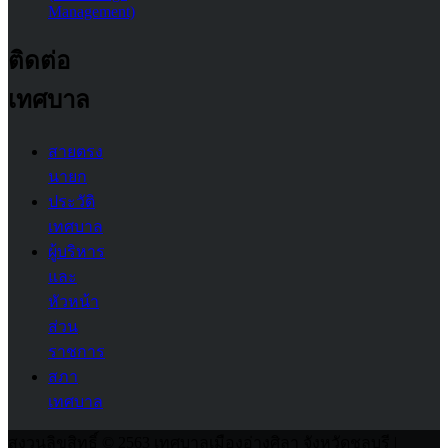
Management)
ติดต่อ
เทศบาล
สายตรง
นายก
ประวัติ
เทศบาล
ผู้บริหาร
และ
หัวหน้า
ส่วน
ราชการ
สภา
เทศบาล
สงวนลิขสิทธิ์ © 2563 เทศบาลเมืองอ่างศิลา จังหวัดชลบุรี |