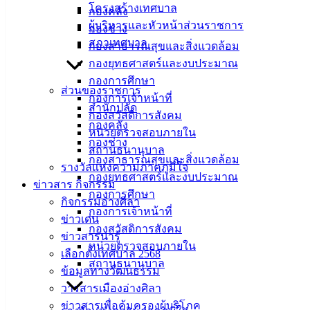
โครงสร้างเทศบาล
กองคลัง
กำจัดขยะ 2566
ดาวน์โหลด
ผู้บริหารและหัวหน้าส่วนราชการ
กองช่าง
เทศบาล
สภาเทศบาล
กองสาธารณสุขและสิ่งแวดล้อม
กองยุทธศาสตร์และงบประมาณ
เมืองอ่าง
กองการศึกษา
ส่วนของราชการ
ศิลา
กองการเจ้าหน้าที่
สำนักปลัด
กองสวัสดิการสังคม
กองคลัง
หน่วยตรวจสอบภายใน
ที่ตั้ง :
กองช่าง
สถานธนานุบาล
สำนักงาน
กองสาธารณสุขและสิ่งแวดล้อม
รางวัลแห่งความภาคภูมิใจ
เทศบาลเมือง
กองยุทธศาสตร์และงบประมาณ
ข่าวสาร กิจกรรม
อ่างศิลา 90/338
กองการศึกษา
กิจกรรมอ่างศิลา
ม.3 ต.เสม็ด
กองการเจ้าหน้าที่
ข่าวเด่น
อ.เมือง จ.ชลบุรี
กองสวัสดิการสังคม
20000
ข่าวสารน่ารู้
หน่วยตรวจสอบภายใน
เลือกตั้งเทศบาล 2568
ติดต่อ :
038-
สถานธนานุบาล
ข้อมูลทางวัฒนธรรม
142-100-104
วารสารเมืองอ่างศิลา
ข่าวสารเพื่อคุ้มครองผู้บริโภค