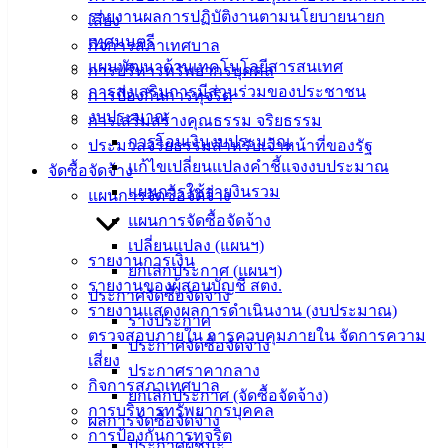
รายงานผลการปฏิบัติงานตามนโยบายนายก
อิเล็กทรอนิกส์
เสี่ยง
เทศมนตรี
องค์
กิจการสภาเทศบาล
แผนพัฒนาด้านเทคโนโลยีสารสนเทศ
ความรู้
การบริหารทรัพยากรบุคคล
(Knowledge
การส่งเสริมการมีส่วนร่วมของประชาชน
การป้องกันการทุจริต
Management)
งบประมาณ
การเสริมสร้างคุณธรรม จริยธรรม
การโอนเงินงบประมาณ
ประมวลจริยธรรมสำหรับเจ้าหน้าที่ของรัฐ
ติดต่อ
แก้ไขเปลี่ยนแปลงคำชี้แจงงบประมาณ
จัดซื้อจัดจ้าง
แผนการใช้จ่ายงินรวม
เทศบาล
แผนการจัดซื้อจัดจ้าง
แผนการจัดซื้อจัดจ้าง
เปลี่ยนแปลง (แผนฯ)
สายตรง
รายงานการเงิน
ยกเลิกประกาศ (แผนฯ)
นายก
รายงานของผู้สอบบัญชี สตง.
ประกาศจัดซื้อจัดจ้าง
ประวัติ
รายงานแสดงผลการดำเนินงาน (งบประมาณ)
ร่างประกาศ
เทศบาล
ตรวจสอบภายใน การควบคุมภายใน จัดการความ
ประกาศจัดซื้อจัดจ้าง
ผู้บริหาร
เสี่ยง
ประกาศราคากลาง
และ
กิจการสภาเทศบาล
ยกเลิกประกาศ (จัดซื้อจัดจ้าง)
หัวหน้า
การบริหารทรัพยากรบุคคล
ผลการจัดซื้อจัดจ้าง
ส่วน
การป้องกันการทุจริต
ประกาศผู้ชนะ
ราชการ