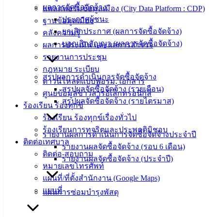
ข้อมูล
ผลการจัดซื้อจัดจ้าง
แพลตฟอร์มข้อมูลเมือง (City Data Platform : CDP)
ข่าวสาร
ประกาศผู้ชนะ
ฐานข้อมูลเมือง
อิเล็กทรอนิกส์
ยกเลิกประกาศ (ผลการจัดซื้อจัดจ้าง)
คลังความรู้
องค์
บอกเลิกสัญญา (ผลการจัดซื้อจัดจ้าง)
ผลการประเมิน และผลการสำรวจ
ความรู้
รายงานการประชุม
(Knowledge
กฎหมาย ระเบียบ
Management)
สรุปผลการดำเนินการจัดซื้อจัดจ้าง
ดาวน์โหลดแบบฟอร์ม, เอกสาร
สรุปผลจัดซื้อจัดจ้าง (รายเดือน)
ติดต่อ
ศูนย์ข้อมูลข่าวสารอิเล็กทรอนิกส์
สรุปผลจัดซื้อจัดจ้าง (รายไตรมาส)
ร้องเรียน ร้องทุกข์
เทศบาล
ร้องเรียน ร้องทุกข์เรื่องทั่วไป
ร้องเรียนการทุจริตและประพฤติมิชอบ
รายงานผลการดำเนินการจัดซื้อจัดจ้างประจำปี
สายตรง
ติดต่อเทศบาล
รายงานผลจัดซื้อจัดจ้าง (รอบ 6 เดือน)
นายก
ติดต่อ-สอบถาม
รายงานผลจัดซื้อจัดจ้าง (ประจำปี)
ประวัติ
หมายเลขโทรศัพท์
เทศบาล
แผนที่/ที่ตั้งสำนักงาน (Google Maps)
ผู้บริหาร
แผนที่
แผนการซ่อมบำรุงพัสดุ
และ
หัวหน้า