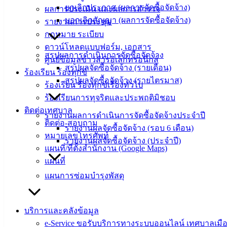
ยกเลิกประกาศ (ผลการจัดซื้อจัดจ้าง)
ผลการประเมิน และผลการสำรวจ
บอกเลิกสัญญา (ผลการจัดซื้อจัดจ้าง)
รายงานการประชุม
กฎหมาย ระเบียบ
ดาวน์โหลดแบบฟอร์ม, เอกสาร
สรุปผลการดำเนินการจัดซื้อจัดจ้าง
ศูนย์ข้อมูลข่าวสารอิเล็กทรอนิกส์
เทศบาล
สรุปผลจัดซื้อจัดจ้าง (รายเดือน)
ร้องเรียน ร้องทุกข์
สรุปผลจัดซื้อจัดจ้าง (รายไตรมาส)
เมืองอ่าง
ร้องเรียน ร้องทุกข์เรื่องทั่วไป
ร้องเรียนการทุจริตและประพฤติมิชอบ
ศิลา
ติดต่อเทศบาล
รายงานผลการดำเนินการจัดซื้อจัดจ้างประจำปี
ติดต่อ-สอบถาม
รายงานผลจัดซื้อจัดจ้าง (รอบ 6 เดือน)
ที่ตั้ง :
หมายเลขโทรศัพท์
รายงานผลจัดซื้อจัดจ้าง (ประจำปี)
สำนักงาน
แผนที่/ที่ตั้งสำนักงาน (Google Maps)
เทศบาลเมือง
แผนที่
อ่างศิลา 90/338
แผนการซ่อมบำรุงพัสดุ
ม.3 ต.เสม็ด
อ.เมือง จ.ชลบุรี
20000
บริการและคลังข้อมูล
e-Service ขอรับบริการทางระบบออนไลน์ เทศบาลเมือ
ติดต่อ :
038-