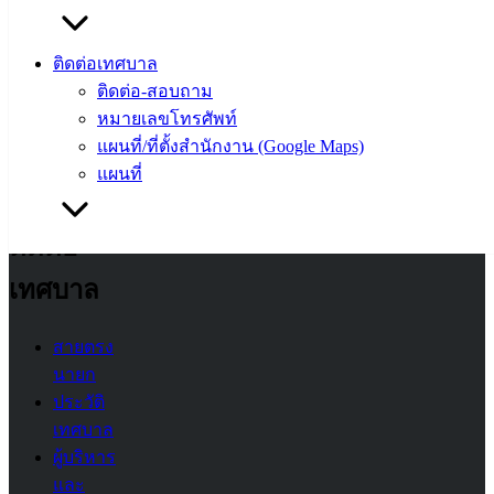
ศุนย์
ข้อมูล
ติดต่อเทศบาล
ข่าวสาร
ติดต่อ-สอบถาม
อิเล็กทรอนิกส์
หมายเลขโทรศัพท์
องค์
แผนที่/ที่ตั้งสำนักงาน (Google Maps)
ความรู้
(Knowledge
แผนที่
Management)
ติดต่อ
เทศบาล
สายตรง
นายก
ประวัติ
เทศบาล
ผู้บริหาร
และ