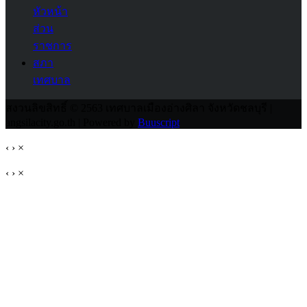
หัวหน้า
ส่วน
ราชการ
สภา
เทศบาล
สงวนลิขสิทธิ์ © 2563 เทศบาลเมืองอ่างศิลา จังหวัดชลบุรี |
angsilacity.go.th | Powered by
Buuscript
‹
›
×
‹
›
×