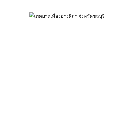
าจับมือ 3 หน่วยงาน ปปช. ศาลรัฐ
เข้มผู้บริหาร สมาชิกสภาฯข้าราชก
องศา
สิงหาคม 6, 2022
vichakarn
กิจกรรมอ่างศิลา
ับมือ 3 หน่วยงาน ปปช. ศาลรัฐธรรมนูญ กรมส่งเสริมปกครองส่วนท้อง
าราชการ สู่องค์กรโปร่งใส 360 องศา