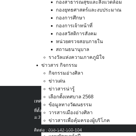
วันที่ 6 สิงหาคม 256
กองสาธารณสุขและสิ่งแวดล้อม
ศิลา ผู้บริหาร สมาช
กองยุทธศาสตร์และงบประมาณ
การมีส่วนรวม เพื่อพ
กองการศึกษา
กองการเจ้าหน้าที่
อดีตรองเลขาธิการ ป
กองสวัสดิการสังคม
รัฐธรรมนูญ และ พ.จ.
หน่วยตรวจสอบภายใน
ปกครองท้องถิ่น กระท
สถานธนานุบาล
ให้กับองค์กรเทศบาลเม
รางวัลแห่งความภาคภูมิใจ
ข่าวสาร กิจกรรม
กิจกรรมอ่างศิลา
ข่าวเด่น
ข่าวสารน่ารู้
เลือกตั้งเทศบาล 2568
เทศบาลเมืองอ่างศิลา
ข้อมูลทางวัฒนธรรม
ที่ตั้ง :
สำนักงานเทศบาลเมืองอ่างศิลา 90/338
วารสารเมืองอ่างศิลา
ม.3 ต.เสม็ด อ.เมือง จ.ชลบุรี 20000
ข่าวสารเพื่อคุ้มครองผู้บริโภค
การพัฒนาและการบริหาร
ติดต่อ :
038-142-100-104