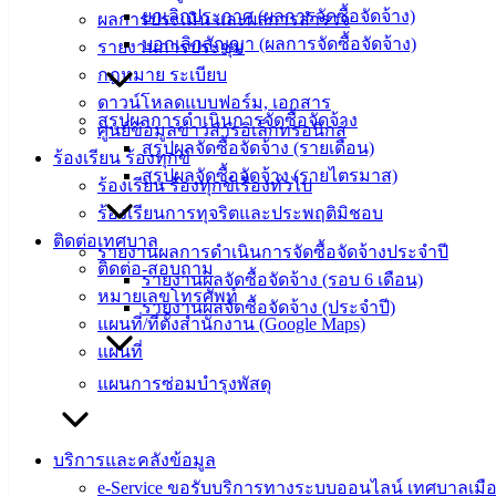
ยกเลิกประกาศ (ผลการจัดซื้อจัดจ้าง)
ผลการประเมิน และผลการสำรวจ
ติดต่อ
บอกเลิกสัญญา (ผลการจัดซื้อจัดจ้าง)
รายงานการประชุม
เทศบาล
กฎหมาย ระเบียบ
ดาวน์โหลดแบบฟอร์ม, เอกสาร
สรุปผลการดำเนินการจัดซื้อจัดจ้าง
ศูนย์ข้อมูลข่าวสารอิเล็กทรอนิกส์
สายตรง
สรุปผลจัดซื้อจัดจ้าง (รายเดือน)
ร้องเรียน ร้องทุกข์
นายก
สรุปผลจัดซื้อจัดจ้าง (รายไตรมาส)
ร้องเรียน ร้องทุกข์เรื่องทั่วไป
ประวัติ
ร้องเรียนการทุจริตและประพฤติมิชอบ
เทศบาล
ติดต่อเทศบาล
ผู้บริหาร
รายงานผลการดำเนินการจัดซื้อจัดจ้างประจำปี
ติดต่อ-สอบถาม
และ
รายงานผลจัดซื้อจัดจ้าง (รอบ 6 เดือน)
หมายเลขโทรศัพท์
หัวหน้า
รายงานผลจัดซื้อจัดจ้าง (ประจำปี)
แผนที่/ที่ตั้งสำนักงาน (Google Maps)
ส่วน
แผนที่
ราชการ
สภา
แผนการซ่อมบำรุงพัสดุ
เทศบาล
สงวนลิขสิทธิ์ © 2563 เทศบาลเมืองอ่างศิลา จังหวัดชลบุรี |
บริการและคลังข้อมูล
angsilacity.go.th | Powered by
Buuscript
e-Service ขอรับบริการทางระบบออนไลน์ เทศบาลเมือ