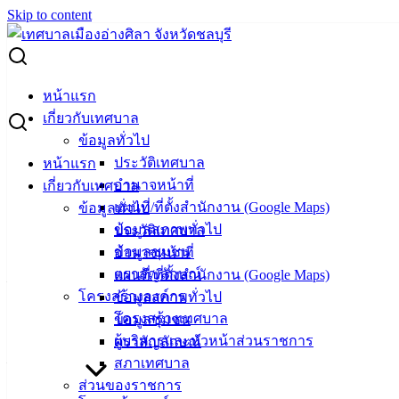
Skip to content
Search for:
เปิดรับสมัครอบรมกลุ่มอาชีพ ฟรี…หลักสูตร “อาหารทานเล่น”
หน้าแรก
เกี่ยวกับเทศบาล
เปิดรับสมัครอบรมกลุ่มอาชีพ ฟรี…
ข้อมูลทั่วไป
ประวัติเทศบาล
หน้าแรก
หลักสูตร “อาหารทานเล่น”
อำนาจหน้าที่
เกี่ยวกับเทศบาล
แผนที่/ที่ตั้งสำนักงาน (Google Maps)
ข้อมูลทั่วไป
กรกฎาคม 13, 2022
กรกฎาคม 18, 2022
vichakarn
ข้อมูลสภาพทั่วไป
ประวัติเทศบาล
กิจกรรมอ่างศิลา
,
ข่าวสารน่ารู้
ข้อมูลชุมชน
อำนาจหน้าที่
ตราสัญลักษณ์
แผนที่/ที่ตั้งสำนักงาน (Google Maps)
– สมัครด้วยตนเอง ในวันและเวลาราชการ ณ ฝ่ายส่งเสริม
โครงสร้างองค์กร
ข้อมูลสภาพทั่วไป
สวัสดิการ สำนักปลัดเทศบาล เทศบาลเมืองอ่างศิลา ตั้งแต่บัดนี้
โครงสร้างเทศบาล
ข้อมูลชุมชน
จนถึงวันที่ 25 กรกฎาคม 2565
ผู้บริหารและหัวหน้าส่วนราชการ
ตราสัญลักษณ์
– สอบถามรายละเอียดเพิ่มเติมได้ที่ โทรศัพท์ 038 142 100 ต่อ
สภาเทศบาล
103
ส่วนของราชการ