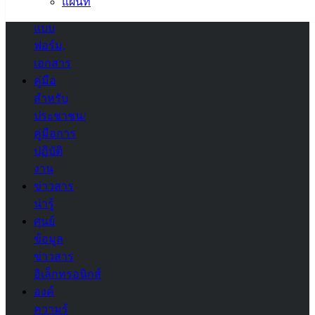
แผนที่
ดาวน์โหลด
แบบ
ฟอร์ม,
เอกสาร
คู่มือ
สำหรับ
ประชาชน/
คู่มือการ
ปฏิบัติ
งาน
ข่าวสาร
น่ารู้
ศุนย์
ข้อมูล
ข่าวสาร
อิเล็กทรอนิกส์
องค์
ความรู้